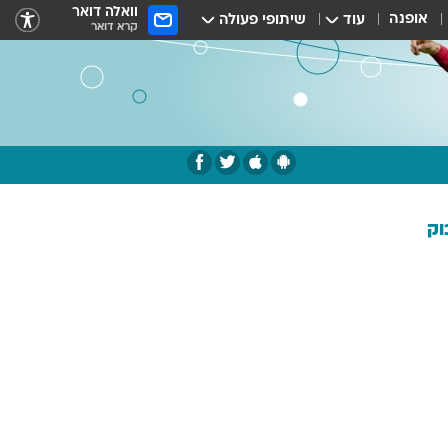
וואלה דואר
אופנה
עוד
שיתופי פעולה
קרא דואר
וק