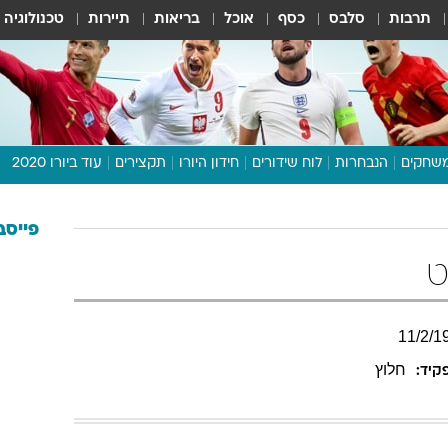
תרבות
סלבס
כסף
אוכל
בריאות
תיירות
טכנולוגיה
שחקים
הנבחרות
לוח שידורים
חידון היורו
תקצירים
עוד ביורו 2020
דיבור צפוף
תכנית היורו
פייסב
לוח תוצאות
ט
מגזין
דעות ופרשנויות
11
/
2
/
1
וואלה! ספורט
חלוץ
קיד: