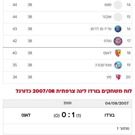
סושו
44
38
14
אוקזר
44
38
15
פריז סן ז'רמן
43
38
16
טולוז
42
38
17
לאנס
40
38
18
שטרסבורג
35
38
19
מץ
24
38
20
לוח משחקים
בורדו
ליגה צרפתית 2007/08
כדורגל
04/08/2007
21:00
1 : 0
בורדו
לאנס
(0)
(1)
מחזור 1