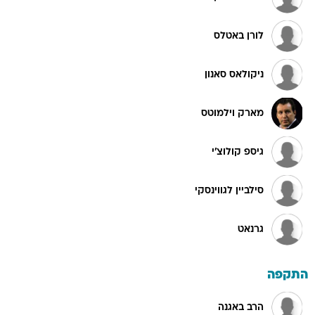
לורן באטלס
ניקולאס סאנון
מארק וילמוטס
גיספ קולוצ'י
סילביין לגווינסקי
גרנאט
התקפה
הרב באגנה