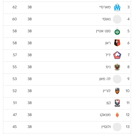
מארסיי
62
38
3
נאנסי
60
38
4
סנט אטיין
58
38
5
ראן
58
38
6
ליל
57
38
7
ניס
55
38
8
לה מאן
53
38
9
לוריין
52
38
10
קון
51
38
11
מונאקו
47
38
12
ולנסיין
45
38
13