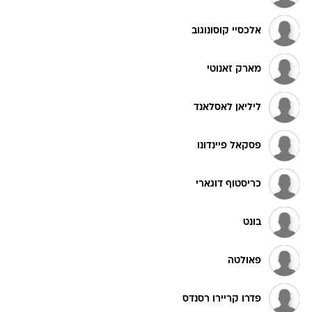
אלכסיי קוסונוגוב
מארק זאנוטי
ליליאן לאסלאנד
פסקאל פיינדונו
כריסטוף דוגארי
בונט
פאולטה
פדרו קריירו רסנדס