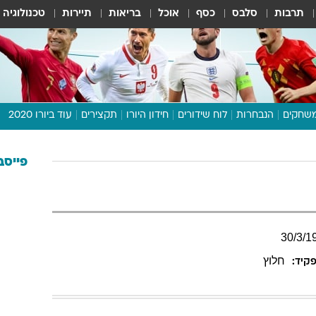
תרבות
סלבס
כסף
אוכל
בריאות
תיירות
טכנולוגיה
שחקים
הנבחרות
לוח שידורים
חידון היורו
תקצירים
עוד ביורו 2020
דיבור צפוף
תכנית היורו
פייסב
לוח תוצאות
מגזין
דעות ופרשנויות
30
/
3
/
1
וואלה! ספורט
חלוץ
קיד: