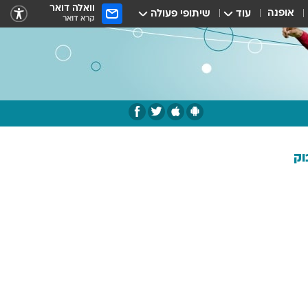
וואלה דואר
אופנה
עוד
שיתופי פעולה
קרא דואר
וק