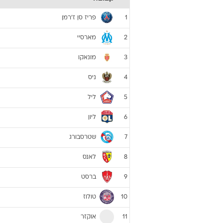
פריז סן ז'רמן
1
מארסיי
2
מונאקו
3
ניס
4
ליל
5
ליון
6
שטרסבורג
7
לאנס
8
ברסט
9
טולוז
10
אוקזר
11