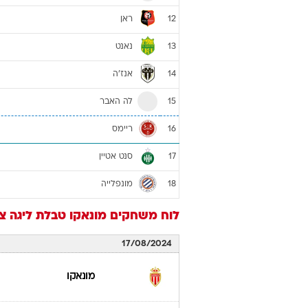
ראן
12
נאנט
13
אנז'ה
14
לה האבר
15
ריימס
16
סנט אטיין
17
מונפלייה
18
לוח משחקים
מונאקו
טבלת ליגה צרפתי
17/08/2024
מונאקו