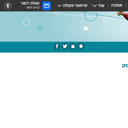
וואלה דואר
אופנה
עוד
שיתופי פעולה
קרא דואר
וק