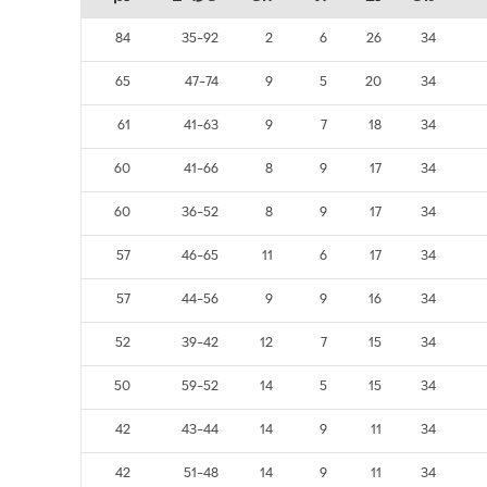
84
35-92
2
6
26
34
65
47-74
9
5
20
34
61
41-63
9
7
18
34
60
41-66
8
9
17
34
60
36-52
8
9
17
34
57
46-65
11
6
17
34
57
44-56
9
9
16
34
52
39-42
12
7
15
34
50
59-52
14
5
15
34
42
43-44
14
9
11
34
42
51-48
14
9
11
34