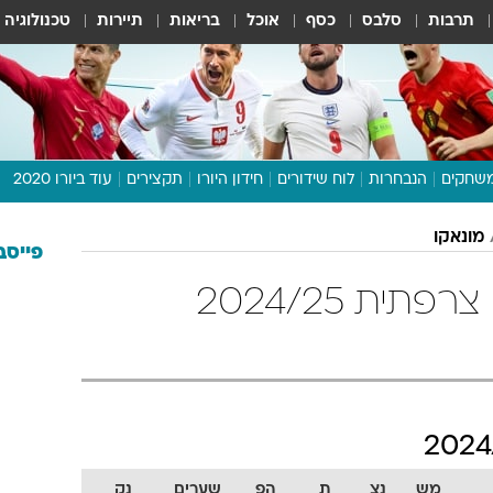
תרבות
סלבס
כסף
אוכל
בריאות
תיירות
טכנולוגיה
שחקים
הנבחרות
לוח שידורים
חידון היורו
תקצירים
עוד ביורו 2020
דיבור צפוף
מונאקו
תכנית היורו
פייסב
לוח תוצאות
מונאקו טבלת ליגה צרפתית 2024/25
מגזין
דעות ופרשנויות
וואלה! ספורט
מש
נצ
ת
הפ
שערים
נק