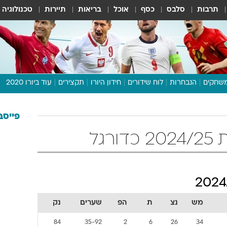
תרבות
סלבס
כסף
אוכל
בריאות
תיירות
טכנולוגיה
שחקים
הנבחרות
לוח שידורים
חידון היורו
תקצירים
עוד ביורו 2020
דיבור צפוף
תכנית היורו
פייסב
לוח תוצאות
רגל
מגזין
דעות ופרשנויות
וואלה! ספורט
מש
נצ
ת
הפ
שערים
נק
84
35-92
2
6
26
34