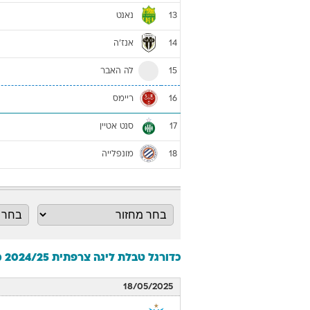
נאנט
13
אנז'ה
14
לה האבר
15
ריימס
16
סנט אטיין
17
מונפלייה
18
כדורגל טבלת ליגה צרפתית 2024/25 מחזור 34
18/05/2025