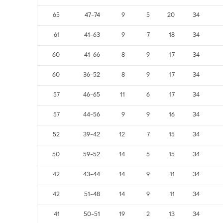
65
47-74
9
5
20
34
61
41-63
9
7
18
34
60
41-66
8
9
17
34
60
36-52
8
9
17
34
57
46-65
11
6
17
34
57
44-56
9
9
16
34
52
39-42
12
7
15
34
50
59-52
14
5
15
34
42
43-44
14
9
11
34
42
51-48
14
9
11
34
41
50-51
19
2
13
34