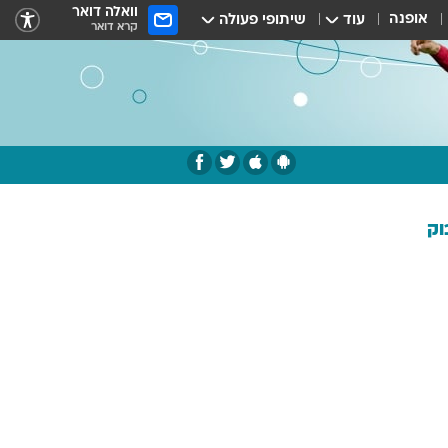
וואלה דואר
אופנה
עוד
שיתופי פעולה
קרא דואר
וק