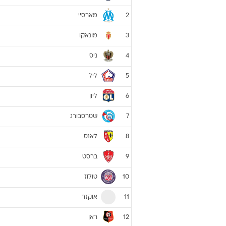
מארסיי
2
מונאקו
3
ניס
4
ליל
5
ליון
6
שטרסבורג
7
לאנס
8
ברסט
9
טולוז
10
אוקזר
11
ראן
12