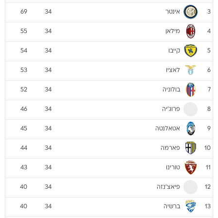
אינטר
69
34
3
מילאן
55
34
4
קייבו
54
34
5
לאציו
53
34
6
בולוניה
52
34
7
פרוג'יה
46
34
8
אטאלנטה
45
34
9
פארמה
44
34
10
טורינו
43
34
11
פיאצ'נזה
40
34
12
ברשיה
40
34
13