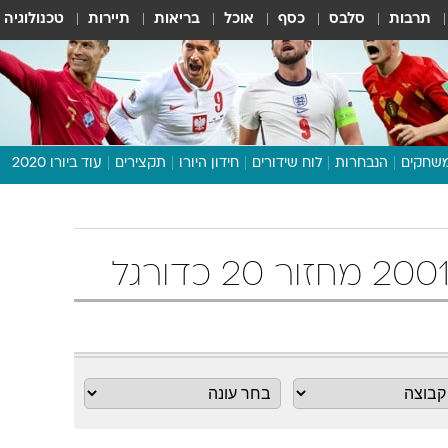
תרבות
סלבס
כסף
אוכל
בריאות
תיירות
טכנולוגיה
שחקים
הנבחרות
לוח שידורים
חידון היורו
תקצירים
עוד ביורו 2020
דיבור צפוף
תכנית היורו
לוח תוצאות
מגזין
דעות ופרשנויות
וואלה! ספורט