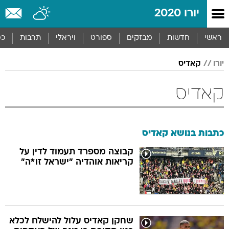
יורו 2020
ראשי
חדשות
מבזקים
ספורט
ויראלי
תרבות
כס
יורו
קאדיס
קאדיס
כתבות בנושא קאדיס
קבוצה מספרד תעמוד לדין על
קריאות אוהדיה "ישראל זו*ה"
שחקן קאדיס עלול להישלח לכלא