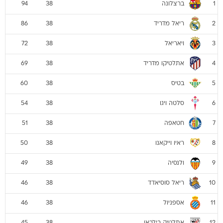
ברצלונה
94
38
1
ריאל מדריד
86
38
2
ויאריאל
72
38
3
אתלטיקו מדריד
69
38
4
בטיס
60
38
5
סלטה ויגו
54
38
6
חטאפה
51
38
7
ראיו וייקאנו
50
38
8
ולנסיה
49
38
9
ריאל סוסיאדד
46
38
10
אספניול
46
38
11
אתלטיק בילבאו