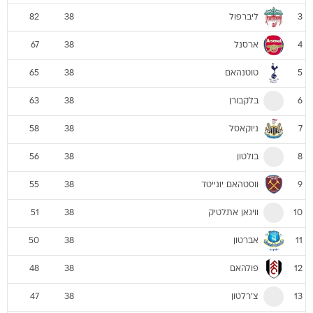
ליברפול
82
38
3
ארסנל
67
38
4
טוטנהאם
65
38
5
בלקבורן
63
38
6
ניוקאסל
58
38
7
בולטון
56
38
8
ווסטהאם יונייטד
55
38
9
וויגאן אתלטיק
51
38
10
אברטון
50
38
11
פולהאם
48
38
12
צ'רלטון
47
38
13