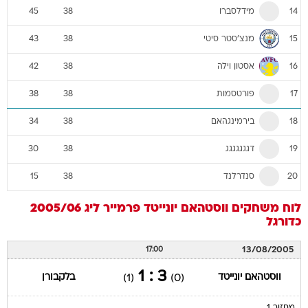
מידלסברו
45
38
14
מנצ'סטר סיטי
43
38
15
אסטון וילה
42
38
16
פורטסמות
38
38
17
בירמינגהאם
34
38
18
דגגגגגגג
30
38
19
סנדרלנד
15
38
20
לוח משחקים
ווסטהאם יונייטד
פרמייר ליג 2005/06
כדורגל
13/08/2005
17:00
3 : 1
ווסטהאם יונייטד
בלקבורן
(1)
(0)