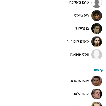
טרבו צ'אלובה
ריס ג'יימס
בן צ'ילוול
מארק קוקורייה
ווסלי פופאנה
קישור
אנסו פרננדס
קונור גלאגר