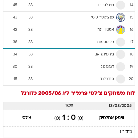
מידלסברו
45
38
14
מנצ'סטר סיטי
43
38
15
אסטון וילה
42
38
16
פורטסמות
38
38
17
בירמינגהאם
34
38
18
דגגגגגגג
30
38
19
סנדרלנד
15
38
20
לוח משחקים
צ'לסי
פרמייר ליג 2005/06
כדורגל
13/08/2005
17:00
0 : 1
וויגאן אתלטיק
צ'לסי
(0)
(0)
מחזור 1