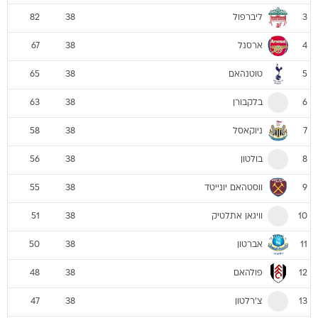
ליברפול
82
38
3
ארסנל
67
38
4
טוטנהאם
65
38
5
בלקבורן
63
38
6
ניוקאסל
58
38
7
בולטון
56
38
8
ווסטהאם יונייטד
55
38
9
וויגאן אתלטיק
51
38
10
אברטון
50
38
11
פולהאם
48
38
12
צ'רלטון
47
38
13