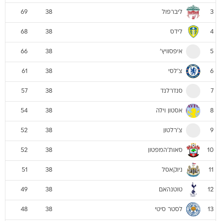
ליברפול
69
38
3
לידס
68
38
4
איפסוויץ'
66
38
5
צ'לסי
61
38
6
סנדרלנד
57
38
7
אסטון וילה
54
38
8
צ'רלטון
52
38
9
סאות'המפטון
52
38
10
ניוקאסל
51
38
11
טוטנהאם
49
38
12
לסטר סיטי
48
38
13