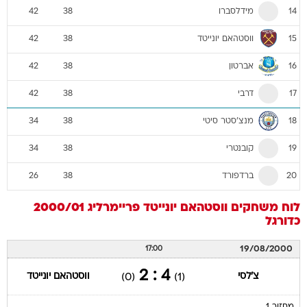
מידלסברו
42
38
14
ווסטהאם יונייטד
42
38
15
אברטון
42
38
16
דרבי
42
38
17
מנצ'סטר סיטי
34
38
18
קובנטרי
34
38
19
ברדפורד
26
38
20
לוח משחקים
ווסטהאם יונייטד
פריימרליג 2000/01
כדורגל
19/08/2000
17:00
4 : 2
צ'לסי
ווסטהאם יונייטד
(0)
(1)