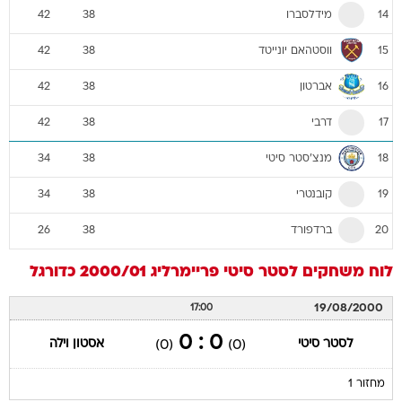
מידלסברו
42
38
14
ווסטהאם יונייטד
42
38
15
אברטון
42
38
16
דרבי
42
38
17
מנצ'סטר סיטי
34
38
18
קובנטרי
34
38
19
ברדפורד
26
38
20
לוח משחקים
לסטר סיטי
פריימרליג 2000/01
כדורגל
19/08/2000
17:00
0 : 0
לסטר סיטי
אסטון וילה
(0)
(0)
מחזור 1