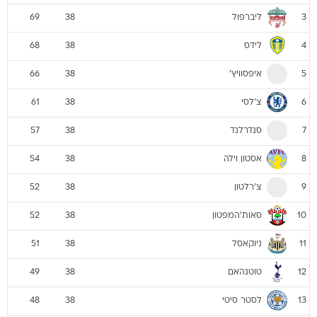
ליברפול
69
38
3
לידס
68
38
4
איפסוויץ'
66
38
5
צ'לסי
61
38
6
סנדרלנד
57
38
7
אסטון וילה
54
38
8
צ'רלטון
52
38
9
סאות'המפטון
52
38
10
ניוקאסל
51
38
11
טוטנהאם
49
38
12
לסטר סיטי
48
38
13