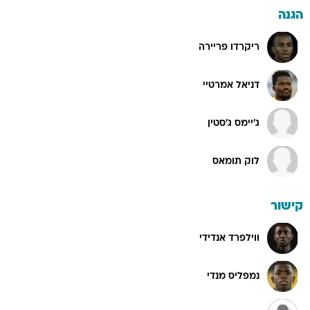
הגנה
ריקרדו פריירה
דניאל אמרטיי
ג'יימס ג'סטין
לוק תומאס
קישור
ווילפרד אנדידי
נמפליס מנדי