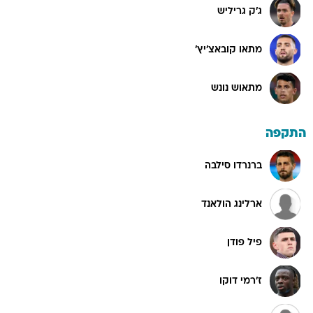
ג'ק גריליש
מתאו קובאצ'יץ'
מתאוש נונש
התקפה
ברנרדו סילבה
ארלינג הולאנד
פיל פודן
ז'רמי דוקו