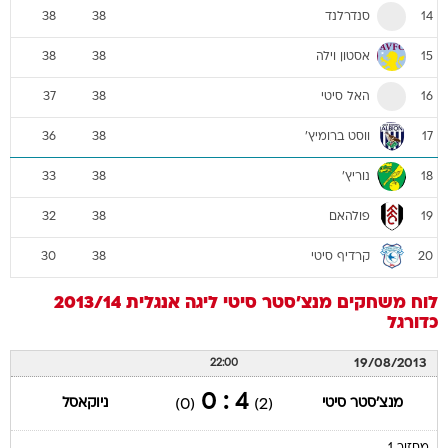
סנדרלנד
38
38
14
אסטון וילה
38
38
15
האל סיטי
37
38
16
ווסט ברומיץ'
36
38
17
נוריץ'
33
38
18
פולהאם
32
38
19
קרדיף סיטי
30
38
20
לוח משחקים
מנצ'סטר סיטי
ליגה אנגלית 2013/14
כדורגל
19/08/2013
22:00
4 : 0
מנצ'סטר סיטי
ניוקאסל
(0)
(2)