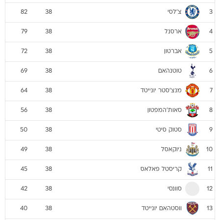
צ'לסי
82
38
3
ארסנל
79
38
4
אברטון
72
38
5
טוטנהאם
69
38
6
מנצ'סטר יונייטד
64
38
7
סאות'המפטון
56
38
8
סטוק סיטי
50
38
9
ניוקאסל
49
38
10
קריסטל פאלאס
45
38
11
סוונסי
42
38
12
ווסטהאם יונייטד
40
38
13