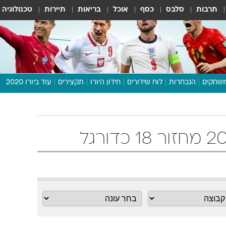
תרבות
סלבס
כסף
אוכל
בריאות
תיירות
טכנולוגיה
שחקים
הנבחרות
לוח שידורים
חידון היורו
תקצירים
עוד ביורו 2020
דיבור צפוף
תכנית היורו
לוח תוצאות
מגזין
דעות ופרשנויות
וואלה! ספורט