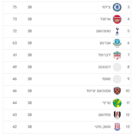
צ'לסי
75
38
3
ארסנל
73
38
4
טוטנהאם
72
38
5
אברטון
63
38
6
ליברפול
61
38
7
דגגגגגגג
49
38
8
סוונסי
46
38
9
ווסטהאם יונייטד
46
38
10
נוריץ'
44
38
11
פולהאם
43
38
12
סטוק סיטי
42
38
13