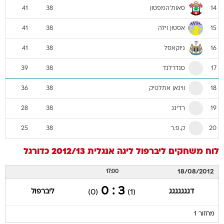
סאות'המפטון
41
38
14
אסטון וילה
41
38
15
ניוקאסל
41
38
16
סנדרלנד
39
38
17
וויגאן אתלטיק
36
38
18
רדינג
28
38
19
ק.פ.ר
25
38
20
לוח משחקים
ליברפול
ליגה אנגלית 2012/13
כדורגל
18/08/2012
17:00
3 : 0
דגגגגגגג
ליברפול
(0)
(1)
מחזור 1