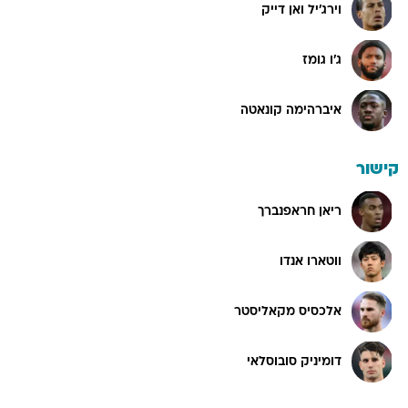
וירג'יל ואן דייק
ג'ו גומז
איברהימה קונאטה
קישור
ריאן חראפנברך
ווטארו אנדו
אלכסיס מקאליסטר
דומיניק סובוסלאי