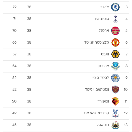
צ'לסי
72
38
3
טוטנהאם
71
38
4
ארסנל
70
38
5
מנצ'סטר יונייטד
66
38
6
וולבס
57
38
7
אברטון
54
38
8
לסטר סיטי
52
38
9
ווסטהאם יונייטד
52
38
10
ווטפורד
50
38
11
קריסטל פאלאס
49
38
12
ניוקאסל
45
38
13