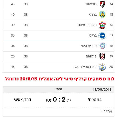
בורנמות'
45
38
14
ברנלי
40
38
15
סאות'המפטון
39
38
16
ברייטון
36
38
17
קרדיף סיטי
34
38
18
פולהאם
26
38
19
האדרספילד טאון
16
38
20
לוח משחקים
קרדיף סיטי
ליגה אנגלית 2018/19
כדורגל
11/08/2018
17:00
2 : 0
בורנמות'
קרדיף סיטי
(0)
(1)
מחזור 1