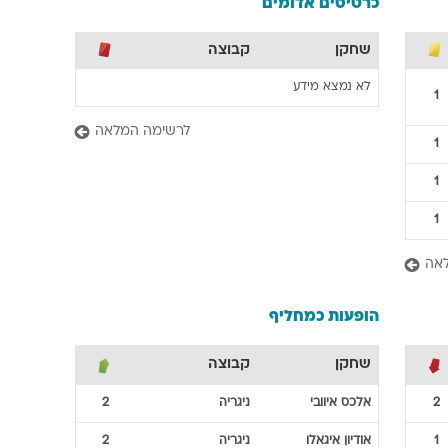
כרטיסים אדומים
שחקן
קבוצה
לא נמצא מידע
1
לרשימה המלאה
1
1
1
אה
הופעות כמחליף
שחקן
קבוצה
2
אלכס
איוובי
ניגריה
2
1
אודיון
איגאלו
ניגריה
2