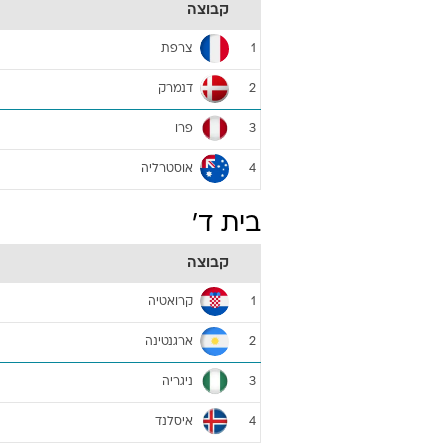
קבוצה
צרפת
1
דנמרק
2
פרו
3
אוסטרליה
4
בית ד'
קבוצה
קרואטיה
1
ארגנטינה
2
ניגריה
3
איסלנד
4