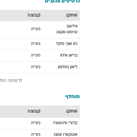
כרטיסים צהובים
שחקן
קבוצה
וויליאם
ניגריה
טרוסט-אקונג
ג'ון אובי
מיקל
ניגריה
בריאן
אידוו
ניגריה
ליאון
באלוגון
ניגריה
לרשימה המל
מוחלף
שחקן
קבוצה
קלצ'י
איהנאצ'ו
ניגריה
אוגנקארו
אטבו
ניגריה