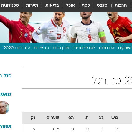
תרבות
סלבס
כסף
אוכל
בריאות
תיירות
טכנולוגיה
שחקים
הנבחרות
לוח שידורים
חידון היורו
תקצירים
עוד ביורו 2020
דיבור צפוף
תכנית היורו
סגל
נ
לוח תוצאות
מגזין
דעות ופרשנויות
מאמן
וואלה! ספורט
מש
נצ
ת
הפ
שערים
נק
שוערי
9
0-5
0
0
3
3