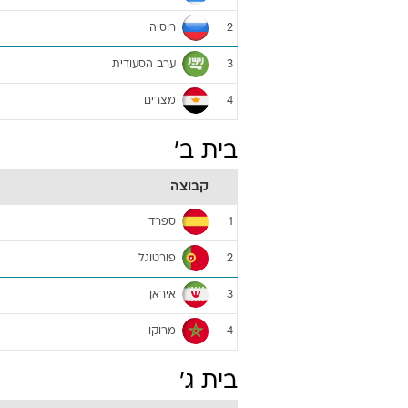
רוסיה
2
ערב הסעודית
3
מצרים
4
בית ב'
קבוצה
ספרד
1
פורטוגל
2
איראן
3
מרוקו
4
בית ג'