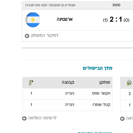
21:00
אצטדיון קרסטובסקי (סנט פטרסבורג)
1 : 2
ארגנטינה
(1)
(0)
לסיקור המשחק
מלך הבישולים
שחקן
קבוצה
ויקטור
מוזס
ניגריה
1
2
קנת'
אומרו
ניגריה
1
1
לרשימה המלאה
אה