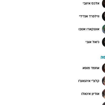
אלכס איוובי
ווילפרד אנדידי
אוגנקארו אטבו
ג'ואל אובי
ה
אחמד מוסא
קלצ'י איהנאצ'ו
אודיון איגאלו