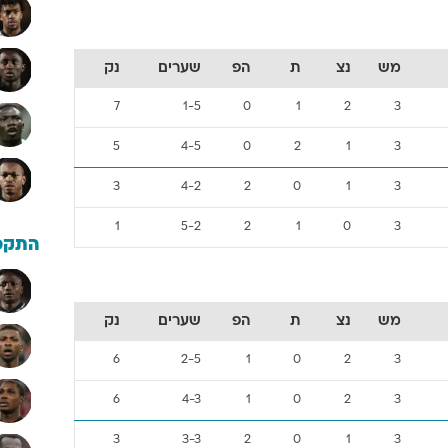
מש
נצ
ת
הפ
שערים
נק
7
1-5
0
1
2
3
5
4-5
0
2
1
3
3
4-2
2
0
1
3
1
5-2
2
1
0
3
התקפ
מש
נצ
ת
הפ
שערים
נק
6
2-5
1
0
2
3
6
4-3
1
0
2
3
3
3-3
2
0
1
3