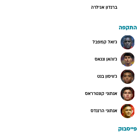
ברנדון אגילרה
התקפה
ג'ואל קמפבל
ג'והאן ונגאס
ג'וויסון בנט
אנתוני קונטרראס
אנתוני הרננדס
פייסבוק