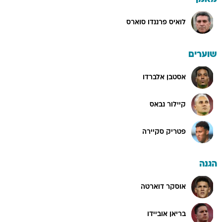
לואיס פרננדו סוארס
שוערים
אסטבן אלברדו
קיילור נבאס
פטריק סקיירה
הגנה
אוסקר דוארטה
בריאן אוביידו