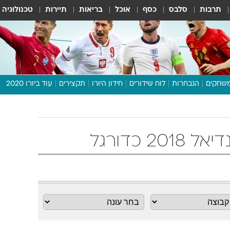
תרבות
סלבס
כסף
אוכל
בריאות
תיירות
טכנולוגיה
שחקים
הנבחרות
לוח שידורים
חידון היורו
תקצירים
עוד ביורו 2020
דיבור צפוף
תכנית היורו
לוח תוצאות
מגזין
דעות ופרשנויות
וואלה! ספורט