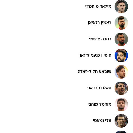
מילאד מוחמדי
ראמין רזאיאן
רוזבה צ'שמי
חוסיין כנעני זדגאן
שוג'אע חליל-זאדה
סאלח חרדאני
מוחמד מוהבי
עלי נמאטי