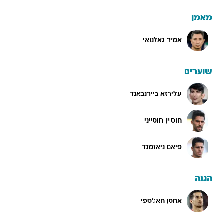
מאמן
אמיר גאלנואי
שוערים
עלירזא ביירנבאנד
חוסיין חוסייני
פיאם ניאזמנד
הגנה
אחסן חאג'ספי