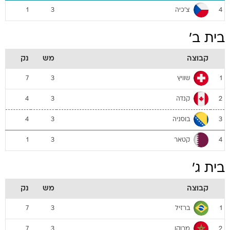
צ'כיה
1
3
4
בית ב'
קבוצה
מש
נק
שוויץ
7
3
1
קנדה
4
3
2
בוסניה
4
3
3
קטאר
1
3
4
בית ג'
קבוצה
מש
נק
ברזיל
7
3
1
מרוקו
7
3
2