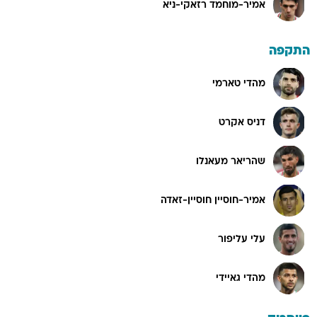
אמיר-מוחמד רזאקי-ניא
התקפה
מהדי טארמי
דניס אקרט
שהריאר מעאנלו
אמיר-חוסיין חוסיין-זאדה
עלי עליפור
מהדי גאיידי