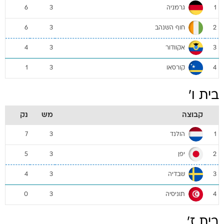
גרמניה
6
3
1
חוף השנהב
6
3
2
אקוודור
4
3
3
קורסאו
1
3
4
בית ו'
קבוצה
מש
נק
הולנד
7
3
1
יפן
5
3
2
שבדיה
4
3
3
תוניסיה
0
3
4
בית ז'