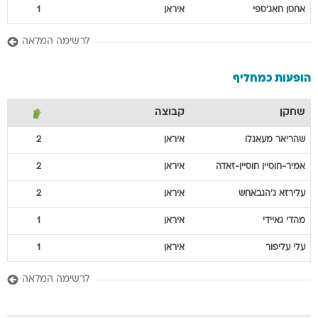
אחסן
חאג'ספי
איראן
1
לרשימה המלאה
הופעות כמחליף
שחקן
קבוצה
שהריאר
מעאנלו
איראן
2
אמיר-חוסיין
חוסיין-זאדה
איראן
2
עלירזא
ג'הנבאחש
איראן
2
מהדי
גאיידי
איראן
1
עלי
עליפור
איראן
1
לרשימה המלאה