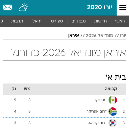
יורו 2020
ראשי
חדשות
מבזקים
ספורט
ויראלי
תרבות
כס
יורו
מונדיאל 2026
איראן
איראן מונדיאל 2026 כדורגל
בית א'
קבוצה
מש
נק
מקסיקו
9
3
1
דרום אפריקה
4
3
2
דרום קוריאה
3
3
3