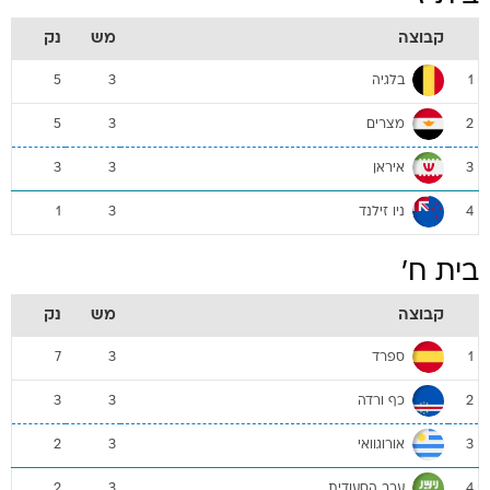
קבוצה
מש
נק
בלגיה
5
3
1
מצרים
5
3
2
איראן
3
3
3
ניו זילנד
1
3
4
בית ח'
קבוצה
מש
נק
ספרד
7
3
1
כף ורדה
3
3
2
אורוגוואי
2
3
3
ערב הסעודית
2
3
4