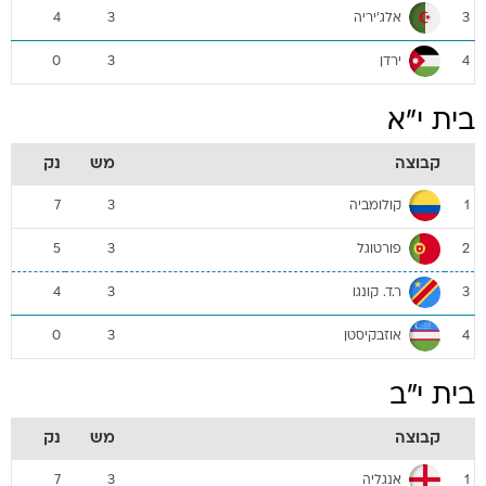
אלג'יריה
4
3
3
ירדן
0
3
4
בית י"א
קבוצה
מש
נק
קולומביה
7
3
1
פורטוגל
5
3
2
ר.ד. קונגו
4
3
3
אוזבקיסטן
0
3
4
בית י"ב
קבוצה
מש
נק
אנגליה
7
3
1