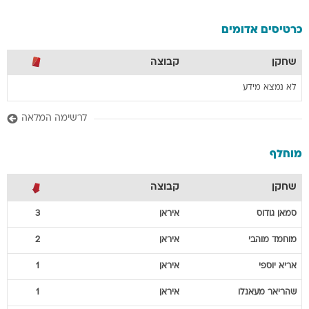
כרטיסים אדומים
שחקן
קבוצה
לא נמצא מידע
לרשימה המלאה
מוחלף
שחקן
קבוצה
סמאן
גודוס
איראן
3
מוחמד
מוהבי
איראן
2
אריא
יוספי
איראן
1
שהריאר
מעאנלו
איראן
1