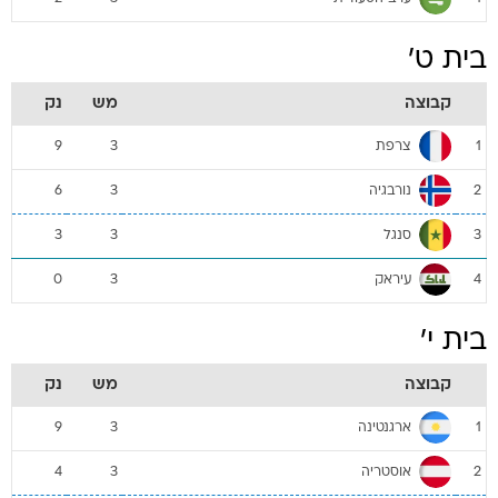
בית ט'
קבוצה
מש
נק
צרפת
9
3
1
נורבגיה
6
3
2
סנגל
3
3
3
עיראק
0
3
4
בית י'
קבוצה
מש
נק
ארגנטינה
9
3
1
אוסטריה
4
3
2