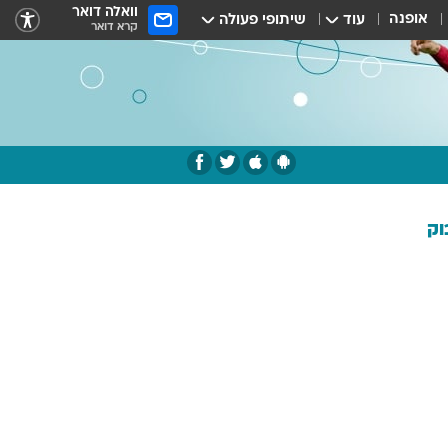
וואלה דואר
אופנה
עוד
שיתופי פעולה
קרא דואר
וק