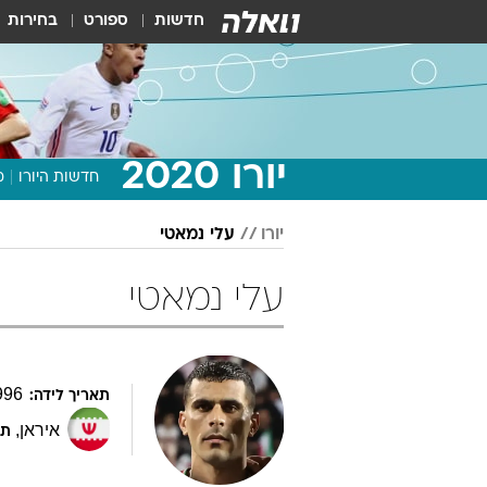
חדשות
ספורט
בחירות
יורו 2020
חדשות היורו
מ
יורו
עלי נמאטי
עלי נמאטי
996
תאריך לידה:
איראן
,
תפ