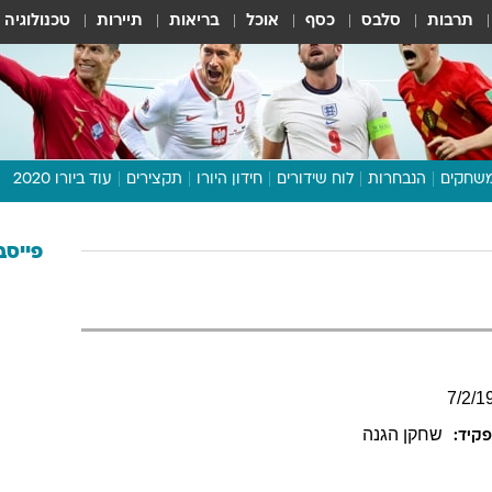
תרבות
סלבס
כסף
אוכל
בריאות
תיירות
טכנולוגיה
שחקים
הנבחרות
לוח שידורים
חידון היורו
תקצירים
עוד ביורו 2020
דיבור צפוף
תכנית היורו
פייסב
לוח תוצאות
מגזין
דעות ופרשנויות
וואלה! ספורט
7
/
2
/
1
שחקן הגנה
קיד: