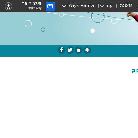
וואלה דואר
אופנה
עוד
שיתופי פעולה
קרא דואר
וק