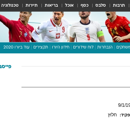
תרבות
סלבס
כסף
אוכל
בריאות
תיירות
טכנולוגיה
שחקים
הנבחרות
לוח שידורים
חידון היורו
תקצירים
עוד ביורו 2020
דיבור צפוף
תכנית היורו
פייסב
לוח תוצאות
מגזין
דעות ופרשנויות
וואלה! ספורט
9
/
1
/
1
חלוץ
קיד: