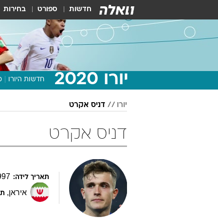
חדשות
ספורט
בחירות
יורו 2020
חדשות היורו
מ
יורו
דניס אקרט
דניס אקרט
997
תאריך לידה:
איראן
,
תפ