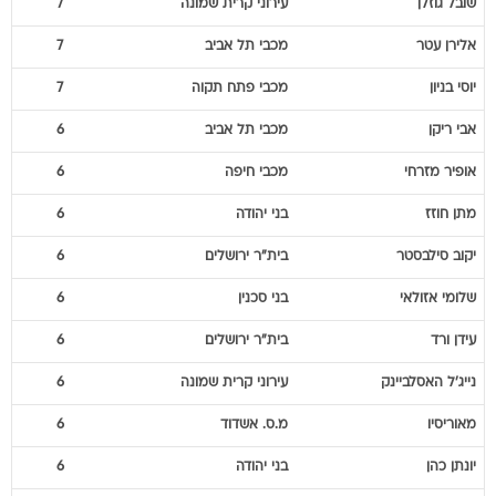
שובל
גוזלן
עירוני קרית שמונה
7
אלירן
עטר
מכבי תל אביב
7
יוסי
בניון
מכבי פתח תקוה
7
אבי
ריקן
מכבי תל אביב
6
אופיר
מזרחי
מכבי חיפה
6
מתן
חוזז
בני יהודה
6
יקוב
סילבסטר
בית"ר ירושלים
6
שלומי
אזולאי
בני סכנין
6
עידן
ורד
בית"ר ירושלים
6
נייג'ל
האסלביינק
עירוני קרית שמונה
6
מאוריסיו
מ.ס. אשדוד
6
יונתן
כהן
בני יהודה
6