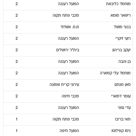
מוחמד
כליבאת
הפועל רעננה
2
רישאר
סומא
מכבי פתח תקוה
2
בנצי
מושל
מ.ס. אשדוד
2
רועי
זיקרי
הפועל רעננה
2
יעקב
בריהון
בית"ר ירושלים
2
בן
והבה
הפועל רעננה
2
מוחמד עלי
קמארה
הפועל רעננה
2
סאן
מנחם
עירוני קרית שמונה
2
עומר
דמארי
מכבי חיפה
2
עדי
נמני
הפועל רעננה
2
תאי
בריבו
מכבי פתח תקוה
1
ניסו
קפילוטו
הפועל חיפה
1