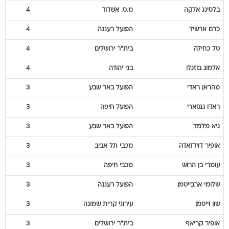
בלסינג
אלקה
מ.ס. אשדוד
4
כרם
ארשיד
הפועל רעננה
4
טל
כחילה
בית"ר ירושלים
4
אלמוג
בוזגלו
בני יהודה
4
מהראן
ראדי
הפועל באר שבע
3
ראדו
גנסארי
הפועל חיפה
3
גיא
מלמד
הפועל באר שבע
3
אופיר
דוידזאדה
מכבי תל אביב
3
עומרי
בן הרוש
מכבי חיפה
3
שלומי
ארבייטמן
הפועל רעננה
3
שון
וייסמן
עירוני קרית שמונה
3
אופיר
קריאף
בית"ר ירושלים
3