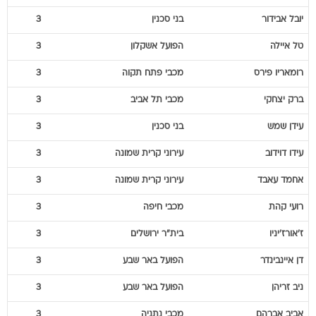
יובל
אבידור
בני סכנין
3
טל
איילה
הפועל אשקלון
3
רומאריו
פירס
מכבי פתח תקוה
3
ברק
יצחקי
מכבי תל אביב
3
עידן
שמש
בני סכנין
3
עידו
דוידוב
עירוני קרית שמונה
3
אחמד
עאבד
עירוני קרית שמונה
3
רועי
קהת
מכבי חיפה
3
ז'אורז'יניו
בית"ר ירושלים
3
דן
איינבינדר
הפועל באר שבע
3
ניב
זריהן
הפועל באר שבע
3
אביב
אברהם
מכבי נתניה
3