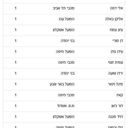
אלי
דסה
מכבי תל אביב
1
אליקו
באלה
הפועל עכו
1
ציון
צמח
הפועל אשקלון
1
דן
מורי
בני יהודה
1
עידן
גולן
הפועל חיפה
1
עמית
זנטי
מכבי חיפה
1
ירדן
שועה
בני יהודה
1
מיגל
ויטור
הפועל באר שבע
1
קאיו
מכבי חיפה
1
דור
ג'אן
מ.ס. אשדוד
1
דויד
מנגה
הפועל אשקלון
1