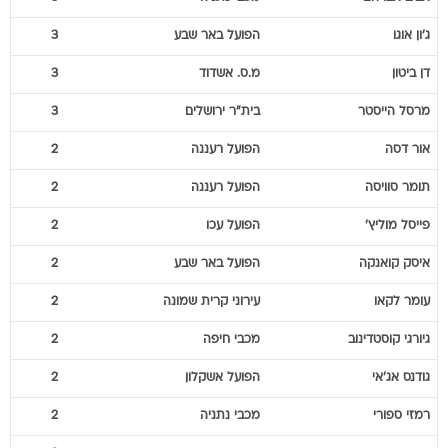
ג'ון
אוגו
הפועל באר שבע
3
דן
ביטון
מ.ס. אשדוד
3
מרסל
הייסטר
בית"ר ירושלים
3
אור
דסה
הפועל רעננה
2
תומר
סוויסה
הפועל רעננה
2
פייסל
מוליץ'
הפועל עכו
2
איסק
קואנקה
הפועל באר שבע
2
עומר
לקאו
עירוני קרית שמונה
2
גיורגי
קוסטדינוב
מכבי חיפה
2
גודנס
אג'אי
הפועל אשקלון
2
רמזי
ספורי
מכבי נתניה
2