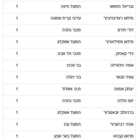
גבריאל
תמאש
הפועל חיפה
1
מילוש
ראדיבוייביץ'
עירוני קרית שמונה
1
דודי
תירם
מכבי נתניה
1
מילאן
סמיליאניץ'
הפועל אשקלון
1
גידי
קאניוק
מכבי תל אביב
1
אמיר
חלאיילה
בני סכנין
1
עאיד
חבשי
בני יהודה
1
יצחק
אספה
מ.ס. אשדוד
1
יונס
מלדה
מכבי נתניה
1
ברניסלב
יובאנוביץ'
הפועל אשקלון
1
אוהד
רבינוביץ'
הפועל עכו
1
מרואן
קבהא
הפועל באר שבע
1