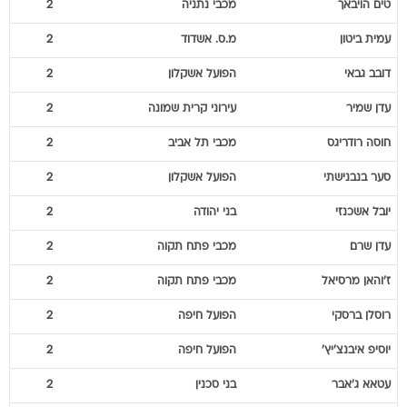
טים
הויבאך
מכבי נתניה
2
עמית
ביטון
מ.ס. אשדוד
2
דובב
גבאי
הפועל אשקלון
2
עדן
שמיר
עירוני קרית שמונה
2
חוסה
רודריגס
מכבי תל אביב
2
סער
בנבנישתי
הפועל אשקלון
2
יובל
אשכנזי
בני יהודה
2
עדן
שרם
מכבי פתח תקוה
2
ז'והאן
מרסיאל
מכבי פתח תקוה
2
רוסלן
ברסקי
הפועל חיפה
2
יוסיפ
איבנצ'יץ'
הפועל חיפה
2
עטאא
ג'אבר
בני סכנין
2