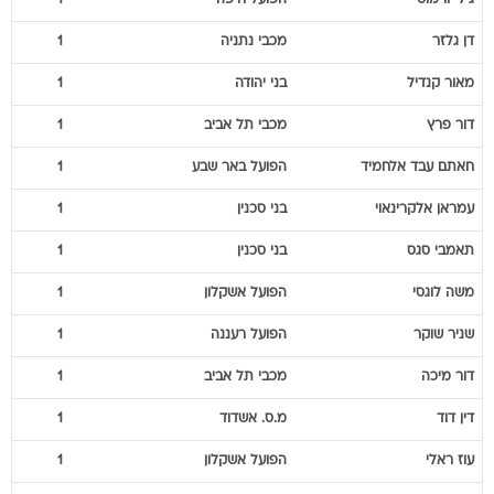
גילי
ורמוט
הפועל חיפה
1
דן
גלזר
מכבי נתניה
1
מאור
קנדיל
בני יהודה
1
דור
פרץ
מכבי תל אביב
1
חאתם
עבד אלחמיד
הפועל באר שבע
1
עמראן
אלקרינאוי
בני סכנין
1
תאמבי
סגס
בני סכנין
1
משה
לוגסי
הפועל אשקלון
1
שניר
שוקר
הפועל רעננה
1
דור
מיכה
מכבי תל אביב
1
דין
דוד
מ.ס. אשדוד
1
עוז
ראלי
הפועל אשקלון
1