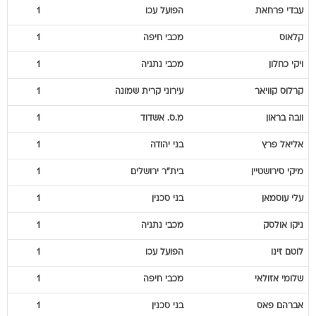
עבדי
פרחאת
הפועל עכו
1
קלאוס
מכבי חיפה
1
ויקי
כחלון
מכבי נתניה
1
קרלוס
קוויאר
עירוני קרית שמונה
1
וובה
בראון
מ.ס. אשדוד
1
אליאל
פרץ
בני יהודה
1
מיקי
סירושטיין
בית"ר ירושלים
1
עלי
עוסמאן
בני סכנין
1
ניקו
אולסק
מכבי נתניה
1
לוטם
זינו
הפועל עכו
1
שלומי
אזולאי
מכבי חיפה
1
אברהם
פאס
בני סכנין
1