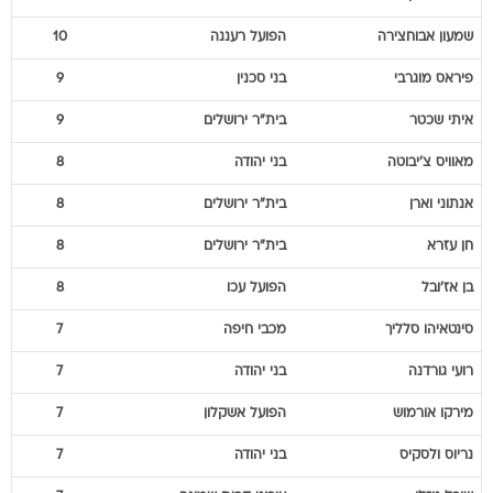
שמעון
אבוחצירה
הפועל רעננה
10
פיראס
מוגרבי
בני סכנין
9
איתי
שכטר
בית"ר ירושלים
9
מאוויס
צ'יבוטה
בני יהודה
8
אנתוני
וארן
בית"ר ירושלים
8
חן
עזרא
בית"ר ירושלים
8
בן
אז'ובל
הפועל עכו
8
סינטאיהו
סלליך
מכבי חיפה
7
רועי
גורדנה
בני יהודה
7
מירקו
אורמוש
הפועל אשקלון
7
נריוס
ולסקיס
בני יהודה
7