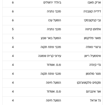
אריק
סאבו
בית"ר ירושלים
6
דידייה
קוגבניה
מכבי נתניה
6
גבי
קניקובסקי
הפועל עכו
6
אלחסן
קייטה
מכבי נתניה
5
מאור
מליקסון
הפועל באר שבע
5
גרגורי
טאדה
מכבי פתח תקוה
4
איסמעיל
ריאן
עירוני קרית שמונה
4
גדי
קינדה
מ.ס. אשדוד
4
מנור
סולומון
מכבי פתח תקוה
4
מקסים
פלקושצ'נקו
הפועל חיפה
4
אור
אינברום
מ.ס. אשדוד
4
גל
אראל
הפועל חיפה
4