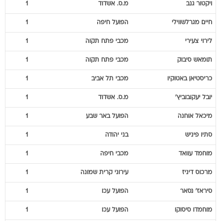
ויקטור
גנב
מ.ס. אשדוד
1
חיים
מגרלשווילי
הפועל חיפה
1
לירוי
צעירי
מכבי פתח תקוה
1
תומאש
סיבוק
מכבי פתח תקוה
1
כריסטיאן
באטוקיו
מכבי תל אביב
1
יובל
יעקובוביץ'
מ.ס. אשדוד
1
מיכאל
אוחנה
הפועל באר שבע
1
סתיו
פיניש
בני יהודה
1
מוחמד
עוואד
מכבי חיפה
1
מרכוס
דיניז
עירוני קרית שמונה
1
סיראז'
נסאר
הפועל עכו
1
מוחמדו
סיסוקו
הפועל עכו
1