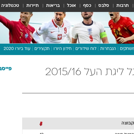
תרבות
סלבס
כסף
אוכל
בריאות
תיירות
טכנולוגיה
שחקים
הנבחרות
לוח שידורים
חידון היורו
תקצירים
עוד ביורו 2020
דיבור צפוף
תכנית היורו
פייסב
הפועל חיפה כדורגל ליגת העל 2015/16
לוח תוצאות
מגזין
דעות ופרשנויות
וואלה! ספורט
קבוצה