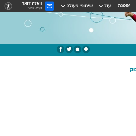
וואלה דואר
אופנה
עוד
שיתופי פעולה
קרא דואר
וק