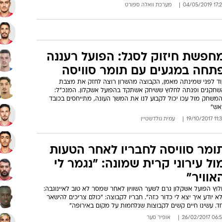
17:26 04/05
מערכת וואלה ספורט
חפשת חיזוק לסגל: הפועל רעננה
תחה במגעים עם תומר סוויסה
וד לפני שמינתה מאמן, הקבוצה מהשרון רוצה לחזק את מצבת
שחקנים ופנתה לחלוץ ששיחק אשתקד בהפועל אשקלון. המנכ"ל:
המשחק מול עכו יכול לקבוע לנו את המשך העונה, מתייחסים בכובד
אש"
11:38 19/10
עמית גולדשטיין
ומר סוויסה לחבריו לאחר הטעות
ול עירוני קרית שמונה: "נגמר לי
אוויר"
וץ הפועל אשקלון גרם לשער השוויון לאחר שמסר לא טוב לאיינוגבה:
א יודע איך יצא לי כדור כזה". חבריו לקבוצה: "כולם צריכים להישאר
ד. עשינו חיים קשים לקבוצות שנלחמות על מקום באירופה"
06:52 26/02/
אופיר סער