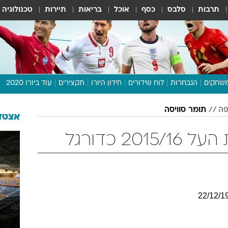
תרבות
סלבס
כסף
אוכל
בריאות
תיירות
טכנולוגיה
שחקים
הנבחרות
לוח שידורים
חידון היורו
תקצירים
עוד ביורו 2020
דיבור צפוף
פה
תומר סוויסה
תכנית היורו
אצטדי
לוח תוצאות
20 כדורגל
מגזין
דעות ופרשנויות
וואלה! ספורט
22
/
12
/
1