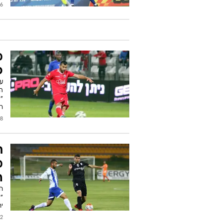
/2019
מ
פ
ע
ה
"
ר
/2017
ת
מ
ה
חל
"ל
יח
2017