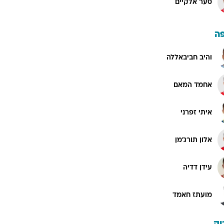
סער אלקיים
ה
והיב חביבאללה
אחמד המאם
איתי זפרני
אלון תורג'מן
עידן דדיה
מועתז חאמד