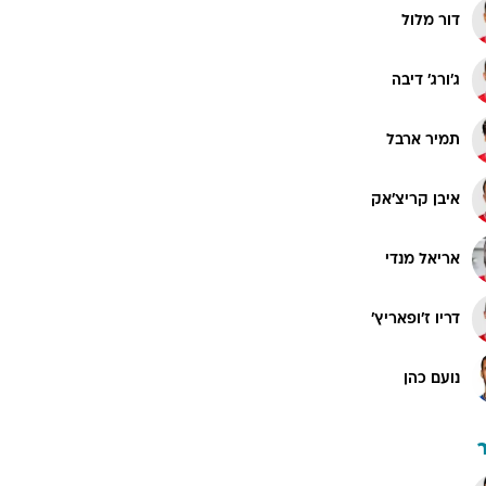
דור מלול
ג'ורג' דיבה
תמיר ארבל
איבן קריצ'אק
אריאל מנדי
דריו ז'ופאריץ'
נועם כהן