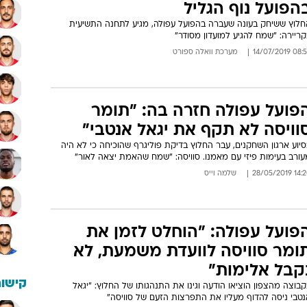
הפועל נוף הגליל
חלוץ ששיחק בעונה שעברה בהפועל עפולה, מגיע לתחנה התשיעית
ריירה: "שמח להגיע למועדון מסודר"
08:55 14/07/
מערכת וואלה ספורט
פועל עפולה חזרה בה: "תומר
וויסה לא תקף את יגאל אנטבי"
יוע ארגון השחקנים, עבר החלוץ בדיקת פוליגרף שהוכיחה כי לא היה
עורב בעימות פיזי עם מאמנו. סוויסה: "שמח שהאמת יצאה לאור"
14:20 28/05/
שלמה וייס
פועל עפולה: "הוחלט לזמן את
ומר סוויסה לוועדת משמעת, לא
קבל אלימות"
קישור
בוצה מהצפון הוציאו הודעה וגינו את התנהגותו של החלוץ: "יגאל
נטבי ניסה להדוף מעליו את התפרצות הזעם של סוויסה"