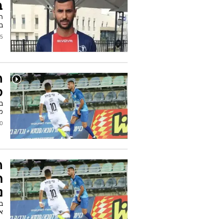
ב
ה
בק
2019
ה
ס
בס
מ
2019
ה
ת
נ
בק
א