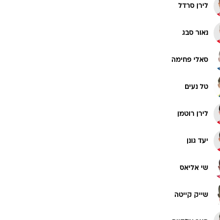
לירן סרדל
נאור סבג
סאלי פחימה
טל נעים
לירן רוטמן
יעד גונן
שי אליאס
שייק קייטה