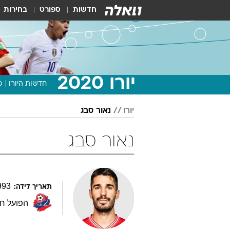
חדשות
ספורט
בחירות
יורו 2020
חדשות היורו
מ
יורו
נאור סבג
נאור סבג
993
תאריך לידה:
הפועל ח