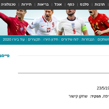
תרבות
סלבס
כסף
אוכל
בריאות
תיירות
טכנולוגיה
שחקים
הנבחרות
לוח שידורים
חידון היורו
תקצירים
עוד ביורו 2020
דיבור צפוף
תכנית היורו
פייסב
לוח תוצאות
מגזין
דעות ופרשנויות
וואלה! ספורט
23
/
5
/
1
יפה
,
שחקן קישור
תפקיד: