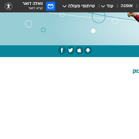
וואלה דואר
אופנה
עוד
שיתופי פעולה
קרא דואר
וק