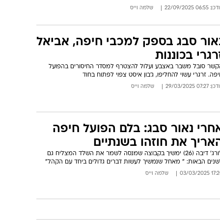
: 06:55 22/09/2025
שלמה וייס
אור סבג בספק למכבי חיפה, אביאל
רגרי בכוננות
קשר סובל משבר באצבע ועלול להצטרף למסדר החיסורים בהפועל
פה. זרגרי עשוי להחליפו, ג'בון איסט צפוי לפתוח בחוד
: 07:27 29/03/2025
שלמה וייס
חרי נאור סבג: בלם הפועל חיפה
אריך את חוזהו בשנתיים
ג'ורג' דיבה (26) ימשיך בקבוצה שמנסה לשמר את השלד המצליח גם
שנים הבאות: " מאחל שנמשיך לעשות דברים גדולים ביחד עם הקהל"
17:20 03/03/
שלמה וייס