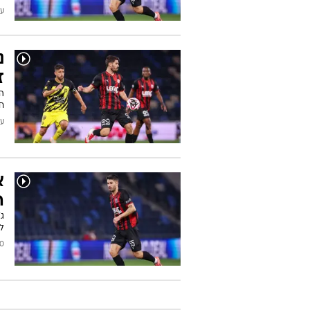
עודכן
נ
ז
ה
חי
עודכן
א
ה
ל
2025