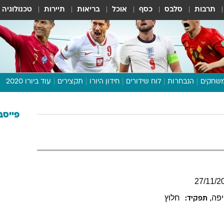
תרבות
סלבס
כסף
אוכל
בריאות
תיירות
טכנולוגיה
שחקים
הנבחרות
לוח שידורים
חידון היורו
תקצירים
עוד ביורו 2020
דיבור צפוף
תכנית היורו
פייסב
לוח תוצאות
מגזין
דעות ופרשנויות
וואלה! ספורט
27
/
11
/
2
יפה
,
חלוץ
תפקיד: