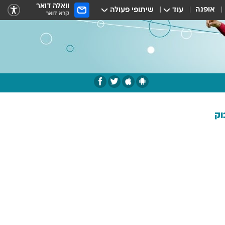
וואלה דואר
אופנה
עוד
שיתופי פעולה
קרא דואר
וק