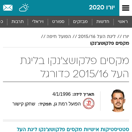
יורו 2020
ראשי
חדשות
מבזקים
ספורט
ויראלי
תרבות
כס
יורו
ליגת העל 2015/16
הפועל חיפה
מקסים פלקושצ'נקו
מקסים פלקושצ'נקו בליגת
העל 2015/16 כדורגל
4
/
1
/
1996
תאריך לידה:
הפועל רמת גן
,
שחקן קישור
תפקיד:
סטטיסטיקות אישיות
מקסים
פלקושצ'נקו
ליגת העל