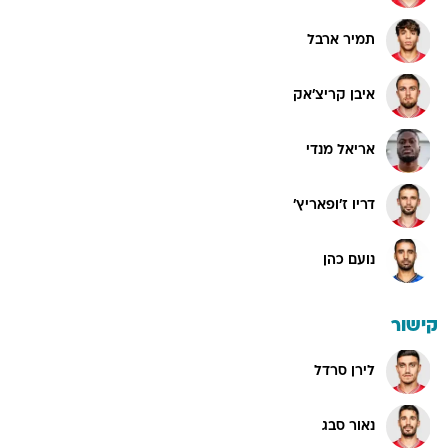
תמיר ארבל
איבן קריצ'אק
אריאל מנדי
דריו ז'ופאריץ'
נועם כהן
קישור
לירן סרדל
נאור סבג