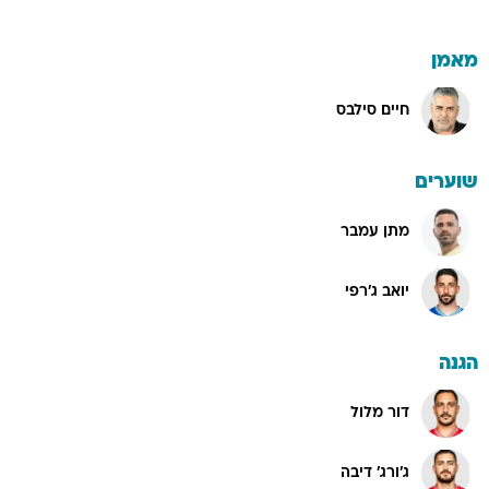
מאמן
חיים סילבס
שוערים
מתן עמבר
יואב ג'רפי
הגנה
דור מלול
ג'ורג' דיבה