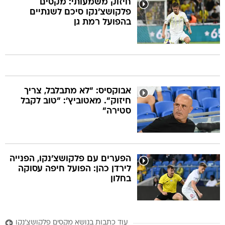
חיזוק משמעותי: מקסים
פלקושצ'נקו סיכם לשנתיים
בהפועל רמת גן
אבוקסיס: "לא מתבלבל, צריך
חיזוק". מאטוביץ': "טוב לקבל
סטירה"
הפערים עם פלקושצ'נקו, הפנייה
לירדן כהן: הפועל חיפה עסוקה
בחלון
עוד כתבות בנושא מקסים פלקושצ'נקו