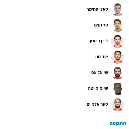
סאלי פחימה
טל נעים
לירן רוטמן
יעד גונן
שי אליאס
שייק קייטה
סער אלקיים
התקפה