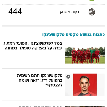
444
דקות משחק
כתבות בנושא מקסים פלקושצ'נקו
צמד לפלקושצ'נקו, הפועל רמת גן
גברה על באצ'קה טופולה במחנה
פלקושצ'נקו חתם רשמית
בהפועל ר"ג: "גאה ושמח
להצטרף"