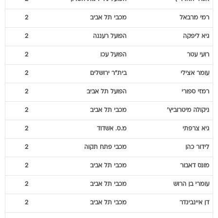
רמי
מרבאל
מכבי תל אביב
2
גיא
ליפקה
הפועל רעננה
2
רועי
עטר
הפועל עכו
2
עומר
אצילי
בית"ר ירושלים
2
רמזי
ספורי
הפועל תל אביב
2
ניקולה
מיטרוביץ'
מכבי תל אביב
2
גיא
צרפתי
מ.ס. אשדוד
2
לידור
כהן
מכבי פתח תקוה
2
מונס
דאבור
מכבי תל אביב
2
עומרי
בן הרוש
מכבי תל אביב
2
דן
איינבינדר
מכבי תל אביב
2