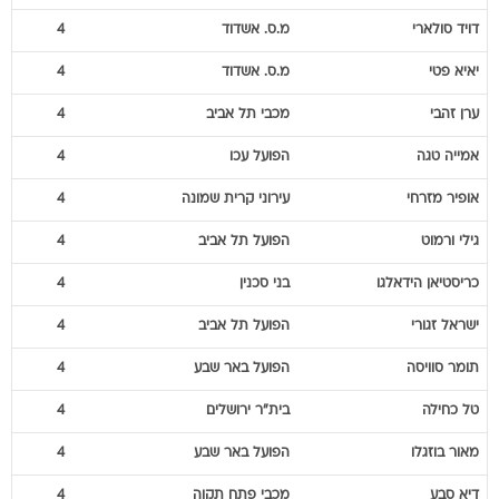
דויד
סולארי
מ.ס. אשדוד
4
יאיא
פטי
מ.ס. אשדוד
4
ערן
זהבי
מכבי תל אביב
4
אמייה
טגה
הפועל עכו
4
אופיר
מזרחי
עירוני קרית שמונה
4
גילי
ורמוט
הפועל תל אביב
4
כריסטיאן
הידאלגו
בני סכנין
4
ישראל
זגורי
הפועל תל אביב
4
תומר
סוויסה
הפועל באר שבע
4
טל
כחילה
בית"ר ירושלים
4
מאור
בוזגלו
הפועל באר שבע
4
דיא
סבע
מכבי פתח תקוה
4