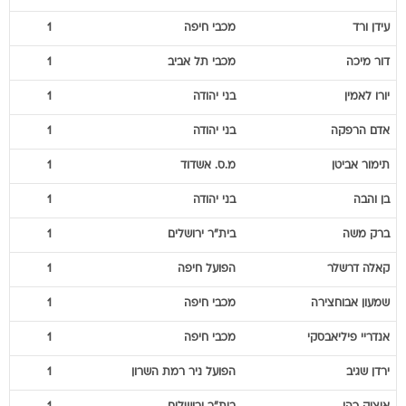
עידן
ורד
מכבי חיפה
1
דור
מיכה
מכבי תל אביב
1
יורו
לאמין
בני יהודה
1
אדם
הרפקה
בני יהודה
1
תימור
אביטן
מ.ס. אשדוד
1
בן
והבה
בני יהודה
1
ברק
משה
בית"ר ירושלים
1
קאלה
דרשלר
הפועל חיפה
1
שמעון
אבוחצירה
מכבי חיפה
1
אנדריי
פיליאבסקי
מכבי חיפה
1
ירדן
שגיב
הפועל ניר רמת השרון
1