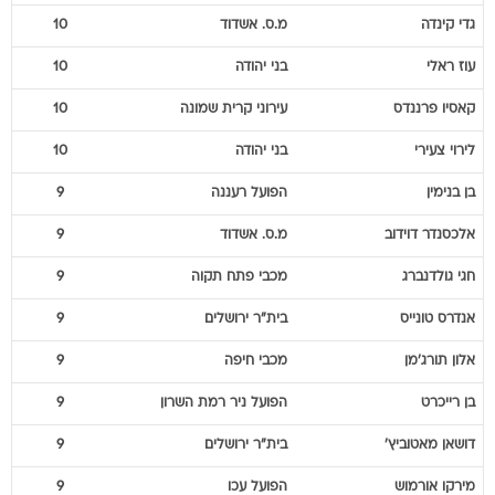
גדי
קינדה
מ.ס. אשדוד
10
עוז
ראלי
בני יהודה
10
קאסיו
פרננדס
עירוני קרית שמונה
10
לירוי
צעירי
בני יהודה
10
בן
בנימין
הפועל רעננה
9
אלכסנדר
דוידוב
מ.ס. אשדוד
9
חגי
גולדנברג
מכבי פתח תקוה
9
אנדרס
טונייס
בית"ר ירושלים
9
אלון
תורג'מן
מכבי חיפה
9
בן
רייכרט
הפועל ניר רמת השרון
9
דושאן
מאטוביץ'
בית"ר ירושלים
9
מירקו
אורמוש
הפועל עכו
9