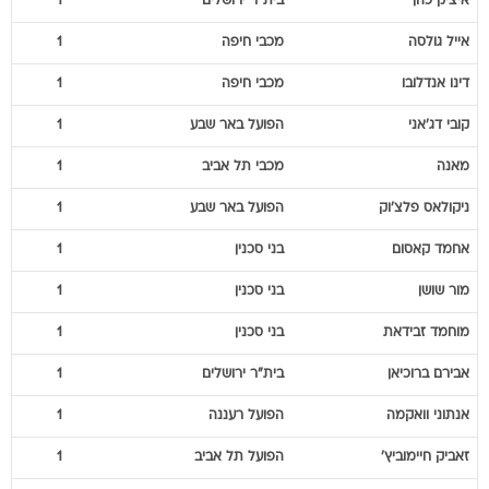
איציק
כהן
בית"ר ירושלים
1
אייל
גולסה
מכבי חיפה
1
דינו
אנדלובו
מכבי חיפה
1
קובי
דג'אני
הפועל באר שבע
1
מאנה
מכבי תל אביב
1
ניקולאס
פלצ'וק
הפועל באר שבע
1
אחמד
קאסום
בני סכנין
1
מור
שושן
בני סכנין
1
מוחמד
זבידאת
בני סכנין
1
אבירם
ברוכיאן
בית"ר ירושלים
1
אנתוני
וואקמה
הפועל רעננה
1
זאביק
חיימוביץ'
הפועל תל אביב
1