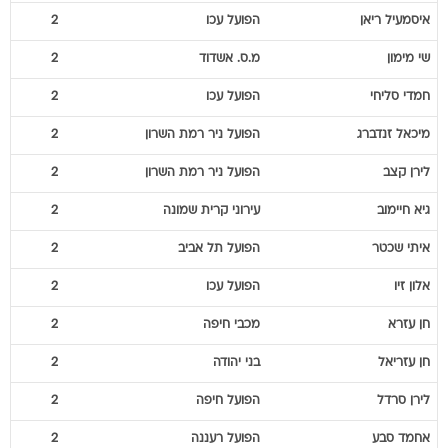
איסמעיל
ריאן
הפועל עכו
2
שי
מימון
מ.ס. אשדוד
2
חמדי
סליחי
הפועל עכו
2
מיכאל
זנדברג
הפועל ניר רמת השרון
2
לירן
קצב
הפועל ניר רמת השרון
2
גיא
חיימוב
עירוני קרית שמונה
2
איתי
שכטר
הפועל תל אביב
2
אלון
זיו
הפועל עכו
2
חן
עזרא
מכבי חיפה
2
חן
עזריאל
בני יהודה
2
לירן
סרדל
הפועל חיפה
2
אחמד
סבע
הפועל רעננה
2