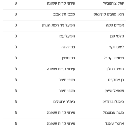
יואל
צ'חנוביץ'
עירוני קרית שמונה
3
חואן פאבלו
קולינאס
מכבי תל אביב
3
אפרים
טקה
הפועל ניר רמת השרון
3
קלמי
סבן
הפועל עכו
3
ליאם
ווקר
בני יהודה
3
מחמוד
קנדיל
בני סכנין
3
תמיר
כחלון
עירוני קרית שמונה
3
רן
אבוקרט
מכבי חיפה
3
שמואל
שיימן
מכבי חיפה
3
פאבלו
ברנדאן
בית"ר ירושלים
3
משה
אבוטבול
עירוני קרית שמונה
3
אחמד
עאבד
עירוני קרית שמונה
3