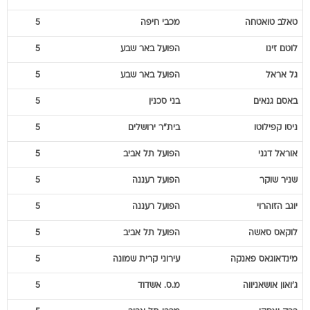
טאלב
טואטחה
מכבי חיפה
5
לוטם
זינו
הפועל באר שבע
5
גל
אראל
הפועל באר שבע
5
באסם
גנאים
בני סכנין
5
ניסו
קפילוטו
בית"ר ירושלים
5
אוראל
דגני
הפועל תל אביב
5
שניר
שוקר
הפועל רעננה
5
יוגב
הזוהרוי
הפועל רעננה
5
לוקאס
סאשה
הפועל תל אביב
5
מינדאוגאס
פאנקה
עירוני קרית שמונה
5
ג'ואון
אושאניווה
מ.ס. אשדוד
5