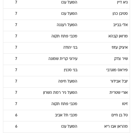
גיא
דיין
הפועל עכו
7
סטיבן
כהן
הפועל עכו
7
אלי
בבייב
הפועל רעננה
7
מרואן
קבהא
מכבי פתח תקוה
7
איציק
עזוז
בני יהודה
7
שיר
צדק
עירוני קרית שמונה
7
פיראס
מוגרבי
בני סכנין
7
יובל
אבידור
הפועל חיפה
7
אורי
שטרית
הפועל ניר רמת השרון
7
זיטו
מכבי פתח תקוה
7
טל
בן חיים
מכבי תל אביב
6
מהראן
אבו ריא
הפועל עכו
6