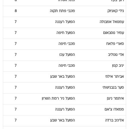
רועי
בקל
מ.ס. אשדוד
8
גידי
קאניוק
מכבי פתח תקוה
8
עמנואל
אמבולה
הפועל רעננה
7
עמיר
נוסבאום
הפועל חיפה
7
סארי
פלאח
מכבי חיפה
7
אדי
גוטליב
הפועל עכו
7
יניב
קטן
מכבי חיפה
7
אביתר
אילוז
הפועל באר שבע
7
סער
בנבנישתי
הפועל רעננה
7
איתמר
ניצן
הפועל ניר רמת השרון
7
ממאדו
צ'אם
הפועל רעננה
7
אליניב
ברדה
הפועל באר שבע
7