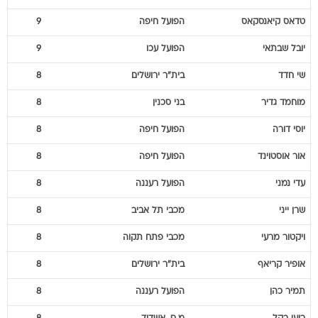
טדאס
קיאנסקאס
הפועל חיפה
9
יובל
שבתאי
הפועל עכו
9
שי
חדד
בית"ר ירושלים
8
מוחמד
גדיר
בני סכנין
8
יוסי
דורה
הפועל חיפה
8
אור
אוסטוינד
הפועל חיפה
8
עדי
נמני
הפועל רעננה
8
שרן
ייני
מכבי תל אביב
8
ויקטור
מרעי
מכבי פתח תקוה
8
אופיר
קריאף
בית"ר ירושלים
8
תמיר
כהן
הפועל רעננה
8