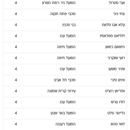
אבי
סטרול
הפועל ניר רמת השרון
4
צחי
גיגי
מכבי פתח תקוה
4
עלא
אבו סלאח
בני סכנין
4
ז'וליאנו
ספדאסיו
הפועל עכו
4
הישאם
כיוואן
הפועל חיפה
4
רועי
שוקרני
הפועל חיפה
4
שניר
משען
הפועל עכו
4
איתן
טיבי
מכבי תל אביב
4
אדריאן
רוצ'ט
עירוני קרית שמונה
4
דודו
גורש
הפועל עכו
4
גליינור
פלט
הפועל באר שבע
4
לואי
טהא
הפועל רעננה
4