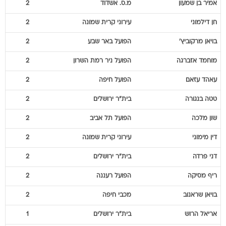
אמיר
בן שמעון
מ.ס. אשדוד
2
חן
דילמוני
עירוני קרית שמונה
2
בויאן
מרקוביץ'
הפועל באר שבע
2
מוחמד
אזברגה
הפועל ניר רמת השרון
2
עאהד
עזאם
הפועל חיפה
2
טטה
בנגורה
בית"ר ירושלים
2
שון
מלכה
הפועל תל אביב
2
דין
מימוני
עירוני קרית שמונה
2
דני
פרדה
בית"ר ירושלים
2
ריף
מסיקה
הפועל רעננה
2
בויאן
שראנוב
מכבי חיפה
2
אריאל
הרוש
בית"ר ירושלים
1