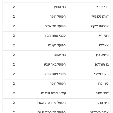
דדי
בן דיין
בני סכנין
2
דנילו
ניקוליץ'
הפועל חיפה
2
אברהם
צ'קול
הפועל תל אביב
2
רועי
דיין
מכבי פתח תקוה
2
אאודיס
הפועל רעננה
2
ג'יימס
קין
בני יהודה
2
בן
תורג'מן
הפועל באר שבע
2
ניצן
דמארי
מכבי פתח תקוה
2
לירן
כהן
הפועל חיפה
2
דויד
מנגה
עירוני קרית שמונה
2
ריף
פרץ
הפועל ניר רמת השרון
2
אמיר
האדז'יץ'
הפועל ניר רמת השרון
2