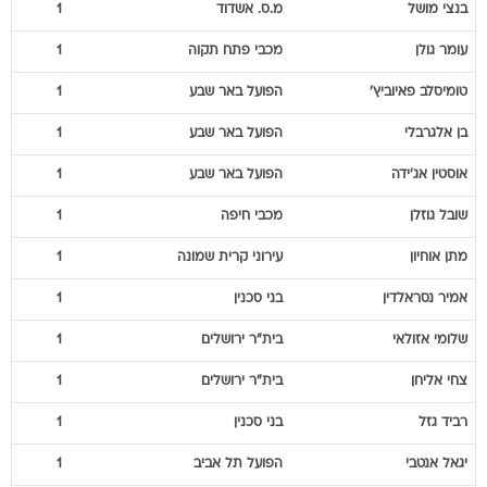
בנצי
מושל
מ.ס. אשדוד
1
עומר
גולן
מכבי פתח תקוה
1
טומיסלב
פאיוביץ'
הפועל באר שבע
1
בן
אלגרבלי
הפועל באר שבע
1
אוסטין
אג'ידה
הפועל באר שבע
1
שובל
גוזלן
מכבי חיפה
1
מתן
אוחיון
עירוני קרית שמונה
1
אמיר
נסראלדין
בני סכנין
1
שלומי
אזולאי
בית"ר ירושלים
1
צחי
אליחן
בית"ר ירושלים
1
רביד
גזל
בני סכנין
1
יגאל
אנטבי
הפועל תל אביב
1