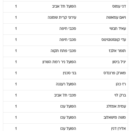
דני
עמוס
הפועל תל אביב
1
ויאם
עמאשה
עירוני קרית שמונה
1
עאיד
חבשי
מכבי חיפה
1
עדי
קונסטנטינוס
מכבי חיפה
1
תומר
אלבז
מכבי פתח תקוה
1
יגיל
ביטון
הפועל ניר רמת השרון
1
מארק
פרננדס
בני סכנין
1
רז
כהן
הפועל רעננה
1
ברק
לוי
מכבי תל אביב
1
עמית
אמזלג
הפועל עכו
1
משה
מישאלוב
הפועל עכו
1
אלירן
דנין
הפועל עכו
1