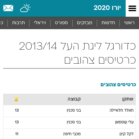
יורו 2020
ראשי
חדשות
מבזקים
ספורט
ויראלי
תרבות
כס
כדורגל ליגת העל 2013/14
כרטיסים צהובים
כרטיסים צהובים
שחקן
קבוצה
חאלד
חלאיילה
בני סכנין
13
עלי
עוסמאן
בני סכנין
13
דקל
קינן
מכבי חיפה
11