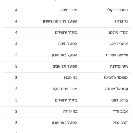
גוסטבו
בוקולי
מכבי חיפה
4
גל
בראל
הפועל ניר רמת השרון
4
לנדרי
מולמו
בית"ר ירושלים
4
אושרי
רואש
הפועל חיפה
4
וויליאם
סוארס
הפועל באר שבע
3
רועי
גורדנה
הפועל תל אביב
3
מוחמד
כליבאת
בני סכנין
3
עמנואל
אוגודה
מכבי פתח תקוה
3
בריאן
ז'ונס
בית"ר ירושלים
3
אביב
חדד
בני יהודה
3
דובב
גבאי
הפועל באר שבע
3