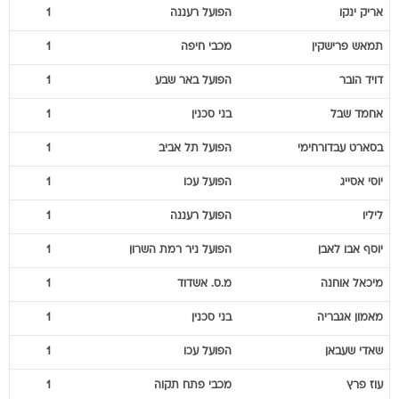
אריק
ינקו
הפועל רעננה
1
תמאש
פרישקין
מכבי חיפה
1
דויד
הובר
הפועל באר שבע
1
אחמד
שבל
בני סכנין
1
בסארט
עבדורחימי
הפועל תל אביב
1
יוסי
אסייג
הפועל עכו
1
ליליו
הפועל רעננה
1
יוסף
אבו לאבן
הפועל ניר רמת השרון
1
מיכאל
אוחנה
מ.ס. אשדוד
1
מאמון
אגבריה
בני סכנין
1
שאדי
שעבאן
הפועל עכו
1
עוז
פרץ
מכבי פתח תקוה
1