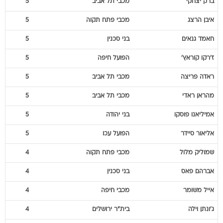
ברק
יצחקי
מכבי תל אביב
5
איבן
הרצג
מכבי פתח תקוה
5
חאמד
גנאים
בני סכנין
5
ז'רקו
קוראץ'
הפועל חיפה
5
ראדה
פריצה
מכבי תל אביב
5
מהראן
ראדי
מכבי תל אביב
5
אמיליאנו
פוסקו
בני יהודה
5
אליאור
סיידר
הפועל עכו
5
שמוליק
מלול
מכבי פתח תקוה
4
אברהם
פאס
בני סכנין
4
אייל
משומר
מכבי חיפה
4
ג'ונתן
וילה
בית"ר ירושלים
4