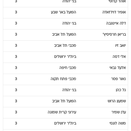
אוהד
קדוסי
בני יהודה
3
אופיר
דוידזאדה
הפועל באר שבע
3
דלה
איינוגבה
בני יהודה
3
בריאן
חרסיסיץ'
הפועל תל אביב
3
יואב
זיו
מכבי תל אביב
3
אלי
דסה
בית"ר ירושלים
3
אלעד
גבאי
מכבי חיפה
3
נאור
פסר
מכבי פתח תקוה
3
גל
כהן
בני יהודה
3
שמעון
הרוש
הפועל תל אביב
3
עדן
שמיר
עירוני קרית שמונה
3
משה
לוגסי
בית"ר ירושלים
3