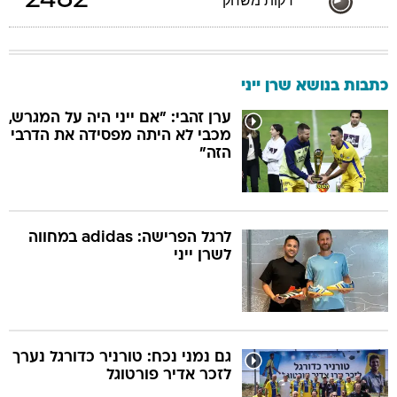
2482
דקות משחק
כתבות בנושא שרן ייני
ערן זהבי: "אם ייני היה על המגרש,
מכבי לא היתה מפסידה את הדרבי
הזה"
לרגל הפרישה: adidas במחווה
לשרן ייני
גם נמני נכח: טורניר כדורגל נערך
לזכר אדיר פורטוגל