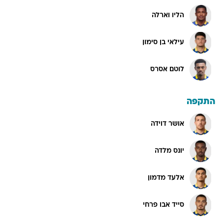
הליו וארלה
עילאי בן סימון
לוטם אסרס
התקפה
אושר דוידה
יונס מלדה
אלעד מדמון
סייד אבו פרחי