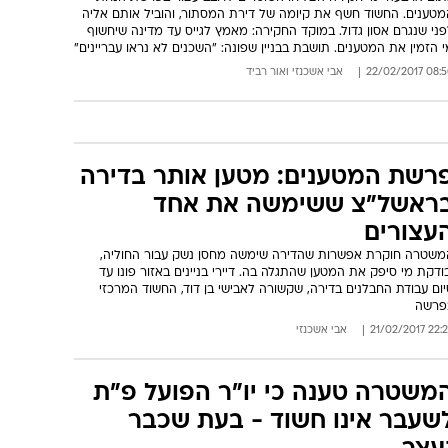
מטענים. החשוד חשף את קיומה של דירת המסתור, והוביל אותם אליה
ני שנגרם אסון גדול. במוקד החקירה: מאמץ לגייס עד מדינה שיחשוף
 הזמין את המטענים. תושבת בבניין שפונה: "השכנים לא נראו עבריינים"
08:50 22/02/
אבי אשכנזי
ו
אור רביד
רשת המטענים: מטען אותר בדירה
ראשל"צ ששימשה את אחד
עצורים
משטרה חוקרת אפשרות שהדירה שימשה מחסן נשק עבור החוליה,
ודקת מי סיפק את המטען שהתגלה בה. דיירי בניינים באזור פונו עד
ום עבודת החבלנים בדירה, שקשורה לאבישי בן דוד, החשוד המרכזי
פרשה
22:23 21/02/
אבי אשכנזי
משטרה טענה כי יו"ר הפועל פ"ת
שעבר אינו חשוד - בעת שכבר