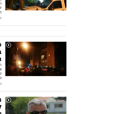
ה
לפ
מי
2017
פ
ב
ה
ה
וב
סי
ב
2017
ה
ל