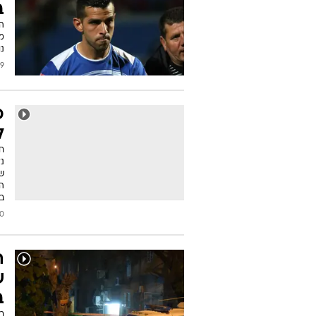
ב
ה
נ
2023
פ
ל
ח
נא
ה
ב
/2017
ה
ש
ב
ב