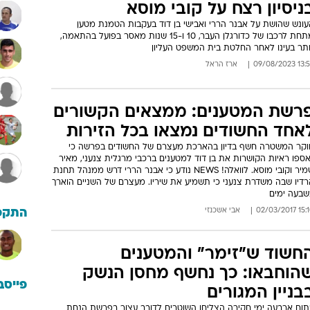
ניסיון רצח על קובי מוסא
עונש שהושת על אבנר הררי ואבישי בן דוד בעקבות הטמנת מטען
מתחת לרכבו של כדורגלן העבר, 10 ו-15 שנות מאסר בפועל בהתאמה,
ותר בעינו לאחר החלטת בית המשפט העליון
13:59 09/08/
ארז הראל
רשת המטענים: ממצאים הקשורים
אחד החשודים נמצאו בכל הזירות
וקר המשטרה חשף בדיון בהארכת מעצרם של החשודים בפרשה כי
ספו ראיות הקושרות את בן דוד למטענים ברכבי מרגלית צנעני, מאיר
שמיר וקובי מוסא. לוואלה! NEWS נודע כי אבנר הררי דרש ממנהל תחנת
רדיו שבה משדרת צנעני כי תשמיע את שיריו. מעצרם של השניים הוארך
שבעה ימים
15:10 02/03
אבי אשכנזי
התקפ
חשוד ש"זימר" והמטענים
הוחבאו: כך נחשף מחסן הנשק
פייסב
בניין המגורים
תום ארבעה ימי חקירה הצליחו השוטרים לדובב עצור בפרשת הנחת