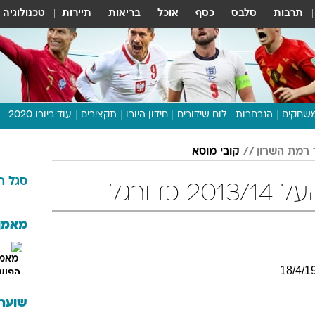
תרבות
סלבס
כסף
אוכל
בריאות
תיירות
טכנולוגיה
שחקים
הנבחרות
לוח שידורים
חידון היורו
תקצירים
עוד ביורו 2020
דיבור צפוף
 רמת השרון
קובי מוסא
תכנית היורו
סגל
ה
לוח תוצאות
כדורגל
מגזין
דעות ופרשנויות
מאמן
וואלה! ספורט
18
/
4
/
1
שוערי