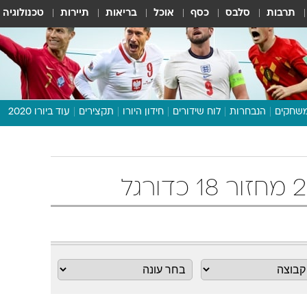
תרבות
סלבס
כסף
אוכל
בריאות
תיירות
טכנולוגיה
שחקים
הנבחרות
לוח שידורים
חידון היורו
תקצירים
עוד ביורו 2020
דיבור צפוף
תכנית היורו
לוח תוצאות
מגזין
דעות ופרשנויות
וואלה! ספורט