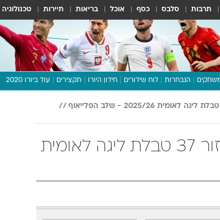
תרבות
סלבס
כסף
אוכל
בריאות
תיירות
טכנולוגיה
שחקים
הנבחרות
לוח שידורים
חידון היורו
תקצירים
עוד ביורו 2020
דיבור צפוף
טבלת ליגה לאומית 2025/26 - שלב הפלייאוף
תכנית היורו
לוח תוצאות
פלייאוף תחתון מחזור 37 טבלת ליגה לאומית
מגזין
דעות ופרשנויות
וואלה! ספורט