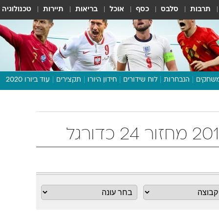
תרבות
סלבס
כסף
אוכל
בריאות
תיירות
טכנולוגיה
שחקים
הנבחרות
לוח שידורים
חידון היורו
תקצירים
עוד ביורו 2020
דיבור צפוף
תכנית היורו
לוח תוצאות
מגזין
דעות ופרשנויות
וואלה! ספורט