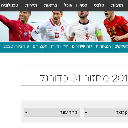
תרבות
סלבס
כסף
אוכל
בריאות
תיירות
טכנולוגיה
שחקים
הנבחרות
לוח שידורים
חידון היורו
תקצירים
עוד ביורו 2020
דיבור צפוף
תכנית היורו
לוח תוצאות
מגזין
דעות ופרשנויות
וואלה! ספורט