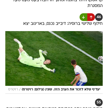
קראסקו היתל בהגנה ומתוך הרחבה בעט מעט מעל
המסגרת
46
חילוף שלישי ברוסיה: דיבייב נכנס, בארינוב יצא
/
יעדיף שלא לזכור את הערב הזה. שונין (צילום: רויטרס)
רויטרס
55