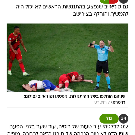
גם קוזיאייב שנפצע בהתנגשות הראשים לא יכול היה
להמשיך, והוחלף בצ'רישב
שניהם הוחלפו בשל ההיתקלות. קסטאן וקוזיאייב (צילום:
/
רויטרס)
רויטרס
34
גול
0:2 לבלגיה! עוד טעות של רוסיה, עוד שער בלגי: הפעם
שונין הדף לא טוב הגבהה של תורגן הזאר לרחבה, מונייה