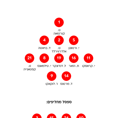
1
ט.
קורטואה
4
2
5
י. ורטונגן
ט.
ד. בויאטה
אלדרווירלד
21
8
19
16
11
י. קראסקו
ת. הזאר
ל. דנדונקר
י. טילמאנס
ט.
קסטאנייה
9
14
ד. מרטנס
ר. לוקאקו
ספסל מחליפים: