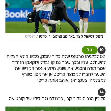
/
נזקק לטיפול קצר. בארינוב (צילום: רויטרס)
רויטרס
10
גול
0:1 לבלגיה! מרטנס שלח כדור עומק, סמיונוב לא הצליח
להשתלט עליו ובכך שבר גם קו נבדל ולוקאקו הנהדר
אמר תודה והכניע את שונין. חלוץ אינטר הקדיש את
השער לחברו לקבוצה כריסטיאן אריקסן, כשרץ
למצלמה וצעק: "אני אוהב אותך, כריס"
14
גולובין הגביה כדור קרן, פרננדס נגח לידיו של קורטואה