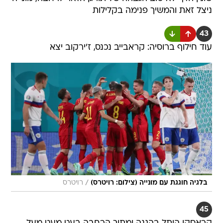
ניצל זאת והמשיך פנימה בקלילות
43
עוד חילוף ברוסיה: קראבייב נכנס, ז'ירקוב יצא
/
בלגיה חוגגת עם מונייה (צילום: רויטרס)
רויטרס
45