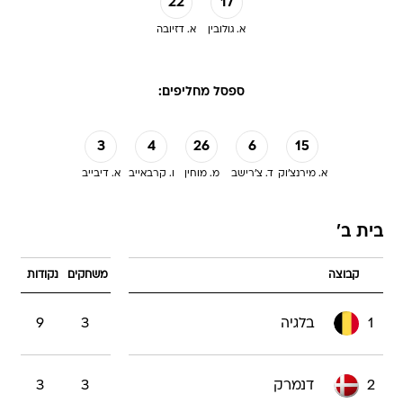
22
17
א. גולובין
א. דזיובה
ספסל מחליפים:
3
4
26
6
15
א. מירנצ'וק
ד. צ'רישב
מ. מוחין
ו. קרבאייב
א. דיבייב
בית ב'
קבוצה
משחקים
נקודות
1
בלגיה
3
9
2
דנמרק
3
3