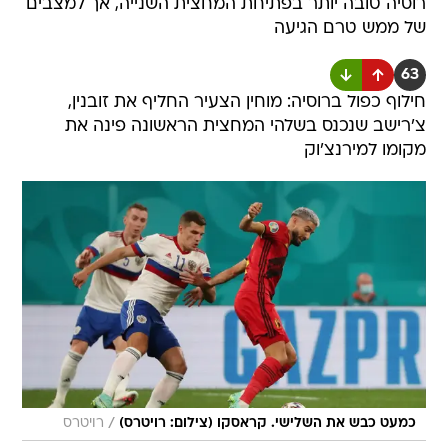
רוסיה טובה יותר בפתיחת המחצית השנייה, אך למצבים
של ממש טרם הגיעה
63
חילוף כפול ברוסיה: מוחין הצעיר החליף את זובנין,
צ'רישב שנכנס בשלהי המחצית הראשונה פינה את
מקומו למירנצ'וק
/
כמעט כבש את השלישי. קראסקו (צילום: רויטרס)
רויטרס