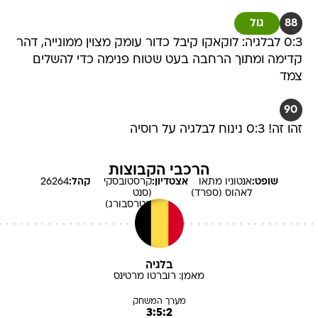
88
גול
0:3 לבלגיה: לוקאקו קיבל כדור עומק מצוין ממונייה, דהר
קדימה ומתוך הרחבה בעט שטוח פנימה כדי להשלים
צמד
90
זהו זה! 0:3 נינוח לבלגיה על רוסיה
הרכבי הקבוצות
שופט:
אנטוניו מתאו
אצטדיון:
קרסטובסקי
קהל:
26264
לאהוס
(ספרד)
(סנט
פטרסבורג)
בלגיה
מאמן:
רוברטו
מרטינס
מערך המשחק
3:5:2