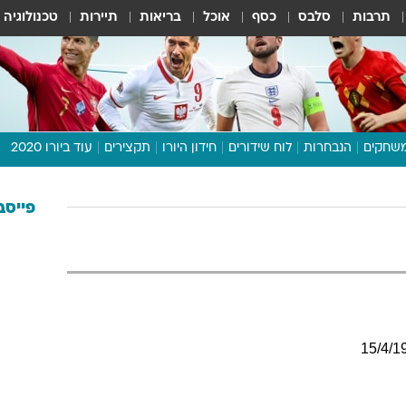
תרבות
סלבס
כסף
אוכל
בריאות
תיירות
טכנולוגיה
שחקים
הנבחרות
לוח שידורים
חידון היורו
תקצירים
עוד ביורו 2020
דיבור צפוף
תכנית היורו
פייסב
לוח תוצאות
מגזין
דעות ופרשנויות
וואלה! ספורט
15
/
4
/
1