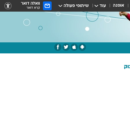
וואלה דואר
אופנה
עוד
שיתופי פעולה
קרא דואר
וק