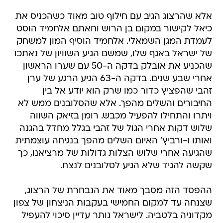
אלא שהרצוג הגיב עם חילוף טוב מאוד כשהכניס את
כיאל לקישור במקום בן הרוש וחאתם אלחמיד הוסט
לעמדת המגן השמאלי. אלחמיד הוסיף המון למשחק
של ישראל באגף שלו, שמשם הגיע השוויון של נאתכו
שהכניע את אובלק בדקה ה-50 עם שערו הראשון
אחרי שבע שנים. בדקה ה-63 הגיע הרגע של ערן
זהבי שהפציץ כדור כמו שרק הוא יודע אל בין
החיבורים והשלים מהפך. אלא שהסלובנים ממש לא
ויתרו והתחילו להפעיל מכבש. רומן בזיאק השווה
שלוש דקות אחרי הגול של זהבי בגלל מחדל בהגנה
ואותו ו-ורביץ' האיום השלים מהפך בנגיחה עוצמתית
שהגיעה אחרי שלוש הצלות גדולות של מרציאנו, כך
שקשה להגיד שלא הגיע לסלובנים לנצח.
ההפסד הזה מסבך מאוד את הנבחרת של הרצוג,
שצנחה עד למקום החמישי בעקבות הניצחון של צפון
מקדוניה בלטביה. לישראל נותר עדיין סיכוי להעפיל