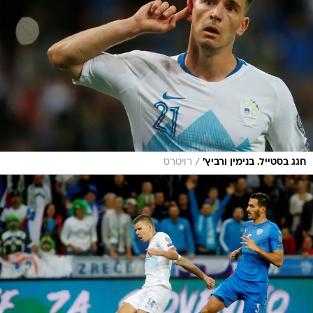
/
חגג בסטייל. בנימין ורביץ'
רויטרס