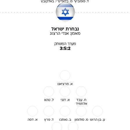
ד. פופוביץ'
מ. בלאז'יץ'
י. באלקובץ
נבחרת ישראל
מאמן:
אנדי
הרצוג
מערך המשחק
3:5:2
א. מרציאנו
ח. עבד
א. דגני
ל. טהא
אלחמיד
ע. בן הרוש
מ. סולומון
ב. נאתכו
ד. פרץ
א. דסה