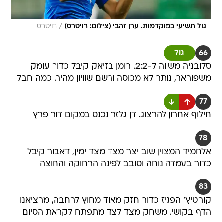
/
גול תשיעי במוקדמות. ערן זהבי (צילום: רויטרס)
רויטרס
66
גול
סלובניה משווה ל-2:2. רומן בזיאק קיבל כדור עומק
משפוראר, נותר לא מכוסה ורשם שוויון מהיר. כמה חבל
77
חילוף אחרון להרצוג. דן גלזר נכנס במקום דור פרץ
78
אלחמיד המצוין שוב יצר מצד מצד ימין, דאבור קיבל
כדור בעמדה נוחה וסובב לפינה הרחוקה והחוצה
83
קורטיץ' הפגיז כדור חזק מאוד מחוץ לרחבה, מרציאנו
הדף בקושי. משחק מצד לצד מתפתח לקראת הסיום