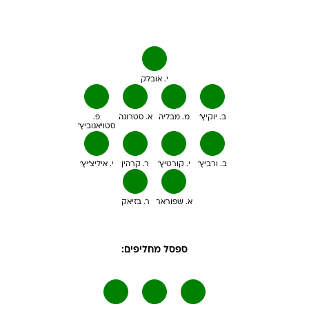
י. אובלק
ב. יוקיץ'
מ. מבליה
א. סטרונה
פ.
סטויאנוביץ'
ב. ורביץ'
י. קורטיץ'
ר. קרהין
י. איליצ'יץ'
א. שפוראר
ר. בזיאק
ספסל מחליפים: