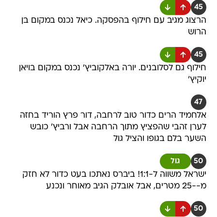
45
הרצוג מגיב עם חילוף בהפסקה. כיאל נכנס במקום בן
הרוש
45
חילוף גם לסלובנים. יורה באלקוביץ' נכנס במקום בויאן
יוקיץ'
47
אלחמיד הרים כדור טוב לרחבה, דור פרץ הוריד בחזה
לערן זהבי שהפציץ מתוך הרחבה אבל ורביץ' כובש
השער בלם בגופו והציל גול
50
גול
ישראל משווה ל-1:1! ביברס נאתכו בעט כדור לא חזק
מ--25 מטרים, אבל אובלק הגיב מאוחר ונכנע
50