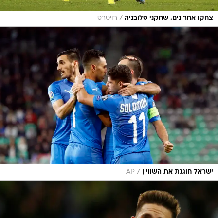
/
צחקו אחרונים. שחקני סלובניה
רויטרס
/
ישראל חוגגת את השוויון
AP