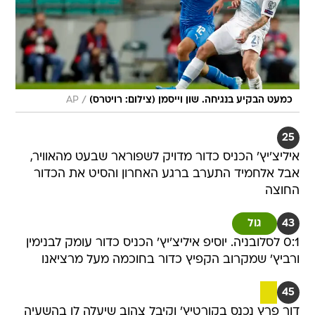
/
כמעט הבקיע בנגיחה. שון וייסמן (צילום: רויטרס)
AP
25
איליצ'יץ' הכניס כדור מדויק לשפוראר שבעט מהאוויר,
אבל אלחמיד התערב ברגע האחרון והסיט את הכדור
החוצה
43
גול
0:1 לסלובניה. יוסיפ איליצ'יץ' הכניס כדור עומק לבנימין
ורביץ' שמקרוב הקפיץ כדור בחוכמה מעל מרציאנו
45
דור פרץ נכנס בקורטיץ' וקיבל צהוב שיעלה לו בהשעיה