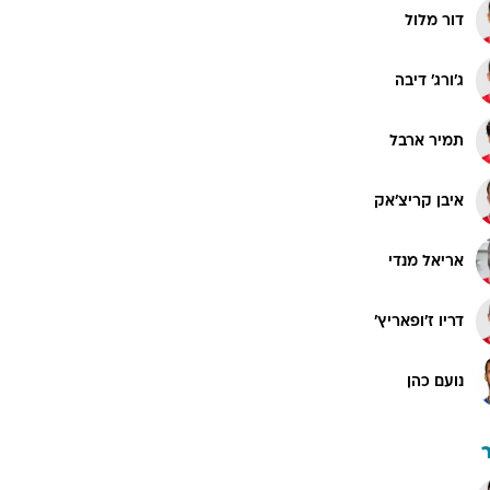
דור מלול
ג'ורג' דיבה
תמיר ארבל
איבן קריצ'אק
אריאל מנדי
דריו ז'ופאריץ'
נועם כהן