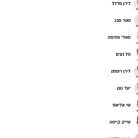
לירן סרדל
נאור סבג
סאלי פחימה
טל נעים
לירן רוטמן
יעד גונן
שי אליאס
שייק קייטה