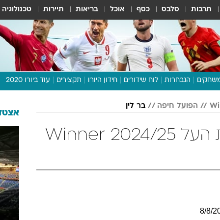
תרבות
סלבס
כסף
אוכל
בריאות
תיירות
טכנולוגיה
שחקים
הנבחרות
לוח שידורים
חידון היורו
תקצירים
עוד ביורו 2020
דיבור צפוף
הפועל חיפה
בר לין
תכנית היורו
אצטדי
לוח תוצאות
בר לין בטבלת ליגת העל Winner 2024/25
מגזין
דעות ופרשנויות
וואלה! ספורט
8
/
8
/
2