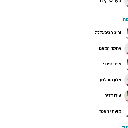
סער אלקיים
ה
והיב חביבאללה
אחמד המאם
איתי זפרני
אלון תורג'מן
עידן דדיה
מועתז חאמד