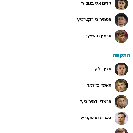
קרים אלייבגוביץ'
אסמיר ביירקטרביץ'
ארמין מהמיץ'
התקפה
אדין דז'קו
סאמד בז'דאר
ארמדין דמירוביץ'
האריס טבאקוביץ'