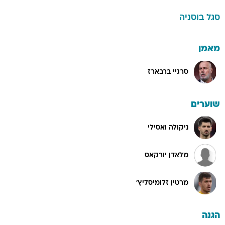
סגל
בוסניה
מאמן
סרגיי ברבארז
שוערים
ניקולה ואסילי
מלאדן יורקאס
מרטין זלומיסליץ'
הגנה