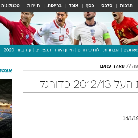
תרבות
סלבס
כסף
אוכל
בריאות
תיירות
טכנולוגיה
שחקים
הנבחרות
לוח שידורים
חידון היורו
תקצירים
עוד ביורו 2020
דיבור צפוף
פה
עאהד עזאם
תכנית היורו
אצטדי
לוח תוצאות
2 כדורגל
מגזין
דעות ופרשנויות
וואלה! ספורט
14
/
1
/
1