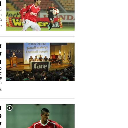
ו
ל
ה
ב
/2016
א
ל
ו
מא
ל
שח
נ
2016
ה
ס
ל