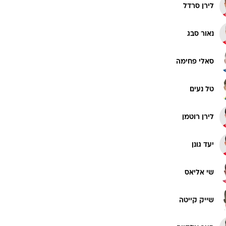
לירן סרדל
נאור סבג
סאלי פחימה
טל נעים
לירן רוטמן
יעד גונן
שי אליאס
שייק קייטה