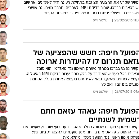
קשר שקרע את הרצועה הצולבת בתחילת העונה חזר לאימונים, אך שוב
חש בכאבים בברכו. יעבור בדיקת MRI, לאחריה יתברר מצבו. גם אושרי
ואש ייבדק. פישלר יפתח במקומו של פיניירו במשחק הקרוב
11:00 23/02/
שלמה וייס
פועל חיפה: חשש שהפציעה של
זאם תגרום לו להיעדרות ארוכה
קשר נפצע בברכו במהלך משחק האימון נגד פאלרמו והוא סובל
מכאבים בכל פעם שהוא דורך על רגל, מחר יעבור בדיקת MRI באיטליה.
קבוצה מקווים שאלעד גבאי לא יחתום בקבוצה אחרת בגלל הסחבת
געים בינו לבין יואב כץ
07:41 26/07/
שלמה וייס
פועל חיפה: עאהד עזאם חתם
שמית לשנתיים
קשר מצטרף מקרית שמונה כחלק מהטרייד עם רועי שוקרני, שעשה את
רך ההפוכה. פיראס מוגרבי וחנן ממן מועמדים להצטרף. ביום שני:
שחק אימון ראשון נגד הפועל קטמון מהלאומית