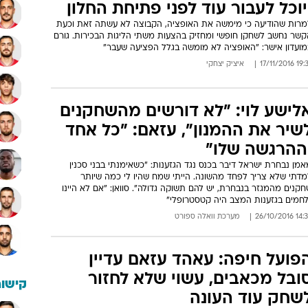
יוכל לעבור עוד לפני פתיחת החלון
מרות שהודיעה כי מימשה את האופציה, הקבוצה לא עשתה זאת וכעת
קשר נחשב לשחקן חופשי ומחזיק בהצעות משתי הליגות הבכירות. גורם
מועדון אישר: "האופציה לא מומשה בגלל הפציעה שעבר"
19:37 17/11
איציק יצחקי
לישע לוי: "לא דורשים מהשחקנים
שיר את ההמנון", עזאם: "כל אחד
ההרגשה שלו"
מן נבחרת ישראל דיבר בכנס נגד הגזענות: "כשאימנתי בבני סכנין
מדתי שלא צריך לפחד מהשונה. הייתי שמח שהיו לי כמה שיותר
קנים מהמגזר בנבחרת, יש להם תשוקה גדולה". סוואן: "אם לא היינו
לחמים בגזענות המצב היה קטסטרופלי"
14:35 26/10/
מערכת וואלה ספורט
פועל חיפה: עאהד עזאם עדיין
ובל מכאבים, עשוי שלא לחזור
קישור
שחק עוד העונה