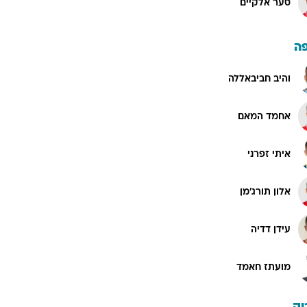
סער אלקיים
ה
והיב חביבאללה
אחמד המאם
איתי זפרני
אלון תורג'מן
עידן דדיה
מועתז חאמד