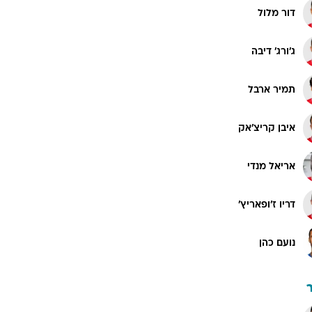
דור מלול
ג'ורג' דיבה
תמיר ארבל
איבן קריצ'אק
אריאל מנדי
דריו ז'ופאריץ'
נועם כהן