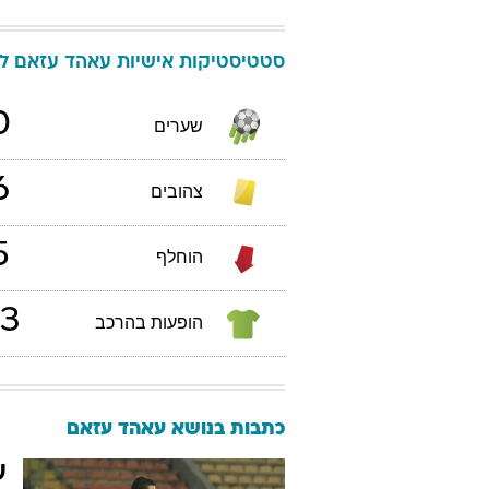
סטטיסטיקות אישיות
עאהד
עזאם
לי
0
שערים
6
צהובים
5
הוחלף
3
הופעות בהרכב
כתבות בנושא עאהד עזאם
ע