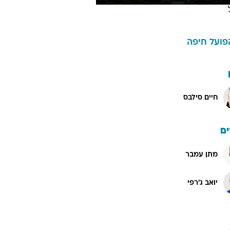
פועל חיפה
חיים סילבס
ם
מתן עמבר
יואב ג'רפי