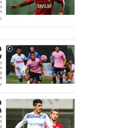
ה
ר
2016
ה
ע
ה
ב
במ
2015
ה
ר
ה
הד
מ