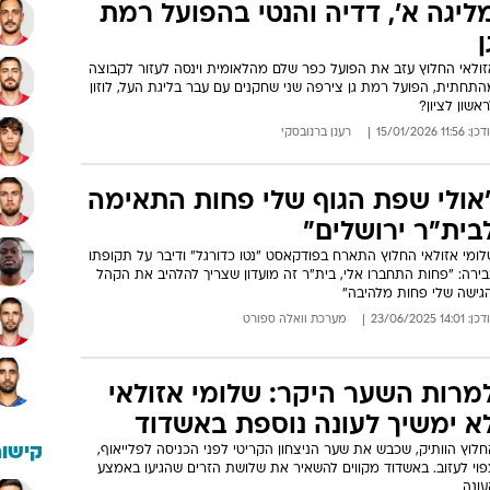
ליגה א', דדיה והנטי בהפועל רמת
ן
זולאי החלוץ עזב את הפועל כפר שלם מהלאומית וינסה לעזור לקבוצה
התחתית, הפועל רמת גן צירפה שני שחקנים עם עבר בליגת העל, לוזון
אשון לציון?
: 11:56 15/01/2026
רענן ברנובסקי
אולי שפת הגוף שלי פחות התאימה
בית"ר ירושלים"
לומי אזולאי החלוץ התארח בפודקאסט "נטו כדורגל" ודיבר על תקופתו
בירה: "פחות התחברו אלי, בית"ר זה מועדון שצריך להלהיב את הקהל
הגישה שלי פחות מלהיבה"
: 14:01 23/06/2025
מערכת וואלה ספורט
מרות השער היקר: שלומי אזולאי
א ימשיך לעונה נוספת באשדוד
לוץ הוותיק, שכבש את שער הניצחון הקריטי לפני הכניסה לפלייאוף,
קישור
פוי לעזוב. באשדוד מקווים להשאיר את שלושת הזרים שהגיעו באמצע
עונה