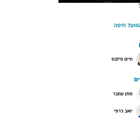
פועל חיפה
חיים סילבס
ם
מתן עמבר
יואב ג'רפי