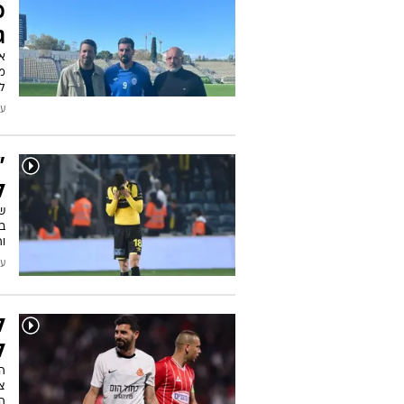
מ
ג
א
מ
לר
עודכן
"
ל
ש
ב
ו
עודכן
ל
ל
הח
צ
ה