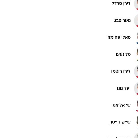
לירן סרדל
נאור סבג
סאלי פחימה
טל נעים
לירן רוטמן
יעד גונן
שי אליאס
שייק קייטה