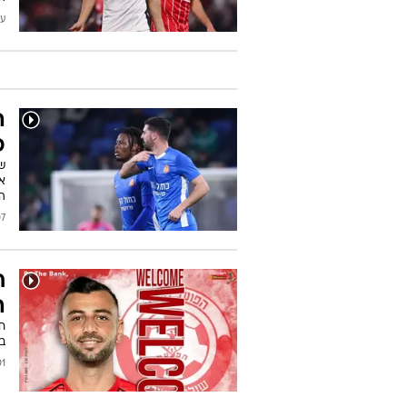
עודכן
ה
פ
של
אח
ה
2025
ח
ה
ח
בו
2025