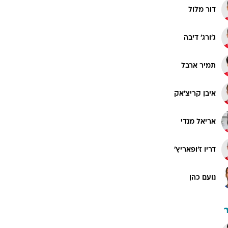
דור מלול
ג'ורג' דיבה
תמיר ארבל
איבן קריצ'אק
אריאל מנדי
דריו ז'ופאריץ'
נועם כהן