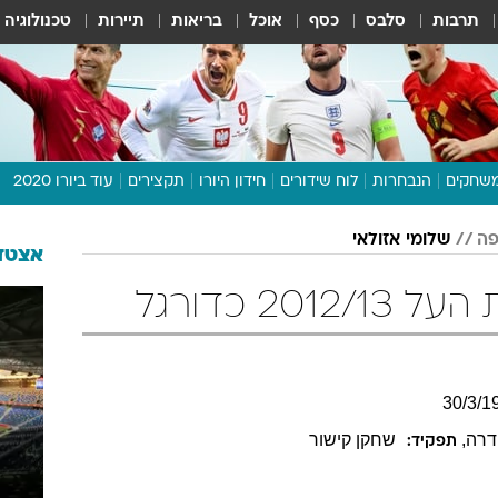
תרבות
סלבס
כסף
אוכל
בריאות
תיירות
טכנולוגיה
שחקים
הנבחרות
לוח שידורים
חידון היורו
תקצירים
עוד ביורו 2020
דיבור צפוף
פה
שלומי אזולאי
תכנית היורו
אצטדי
לוח תוצאות
20 כדורגל
מגזין
דעות ופרשנויות
וואלה! ספורט
30
/
3
/
1
דרה
,
שחקן קישור
תפקיד: