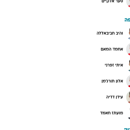
סער אלקיים
ה
והיב חביבאללה
אחמד המאם
איתי זפרני
אלון תורג'מן
עידן דדיה
מועתז חאמד