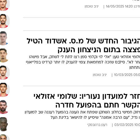
: 14:20 14/05/2025
יניב טוכמן
גיבור החדש של מ.ס. אשדוד הטיל
צצה בתום הניצחון הענק
ומי אזולאי טען: "אלי לוי וקלמי סמן רצו לתת לי לשחק, אבל מישהו
ר לא". סילבס שזכה למחמאות צפוי להעניק לו יותר קרדיט בפלייאוף
תחתון
05:07 10/03/
יניב טוכמן
זר למועדון נעוריו: שלומי אזולאי
קשר חתם בהפועל חדרה
יזוק חמישי בחלון: השחקן שפתח את העונה בהפועל רעננה שב למועדון
 גדל, "עם הרבה אמונה" שיסייע לו להישאר בליגת העל
10:01 03/02/
רענן ברנובסקי