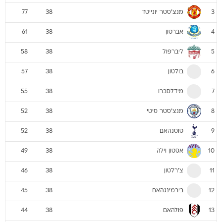
מנצ'סטר יונייטד
77
38
3
אברטון
61
38
4
ליברפול
58
38
5
בולטון
57
38
6
מידלסברו
55
38
7
מנצ'סטר סיטי
52
38
8
טוטנהאם
52
38
9
אסטון וילה
49
38
10
צ'רלטון
46
38
11
בירמינגהאם
45
38
12
פולהאם
44
38
13