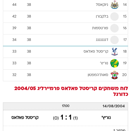
ניוקאסל
44
38
14
בלקבורן
42
38
15
פורטסמות
39
38
16
דגגגגגגג
34
38
17
קריסטל פאלאס
33
38
18
נוריץ'
33
38
19
סאות'המפטון
32
38
20
לוח משחקים
קריסטל פאלאס
פרמיירליג 2004/05
כדורגל
14/08/2004
17:00
1 : 1
נוריץ'
קריסטל פאלאס
(0)
(1)