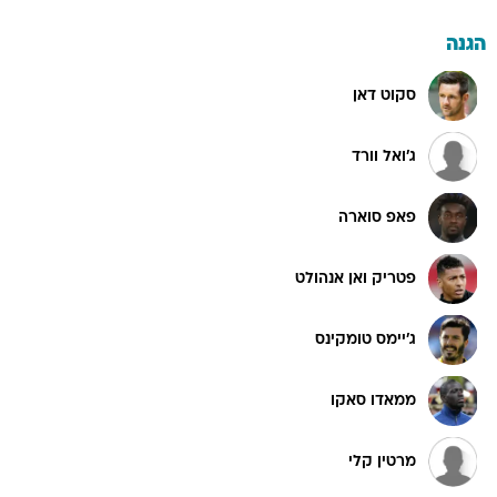
הגנה
סקוט דאן
ג'ואל וורד
פאפ סוארה
פטריק ואן אנהולט
ג'יימס טומקינס
ממאדו סאקו
מרטין קלי