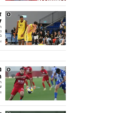
א
ל
בח
/2026
נ
ר
עכו
/2026