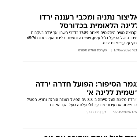
ליצור נתניה ומכבי רעננה ירדו
ליגה הלאומית בכדורסל
הקבוצה מעיר היהלומים ניצחה 77:89 בדרבי השרון אך ירדה בעקבות
ניצחונה של הפועל גליל עליון, ששרדה ותשחק בליגת העל בזכות 65:76
וץ על עירוני נס ציונה
18:14 17/06
מערכת וואלה ספורט
גמר הסיפור: הפועל חדרה ירדה
שמית לליגה א'
היורדת מליגת העל סיימה ב-3:3 עם הפועל רעננה וגורלה נחרץ. הפועל
 ניצחה את עירוני מודיעין 0:1 ועלתה מעל הקו האדום
17:58 13/05
רענן ברנובסקי