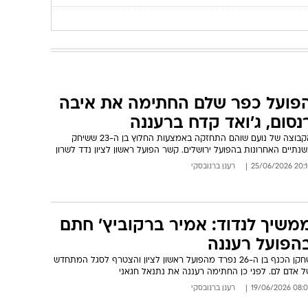
פועל כפר שלם החתימה את איבה
נסום, ג'ואד קדח ברעננה
הקבוצה של נועם שוהם התחזקה באמצעות החלוץ בן ה-23 ששיחק
נתיים האחרונות בהפועל ירושלים. קשר הפועל ראשון לציון נדד לשרון
20:10 25/06/
רענן ברנובסקי
משיך לנדוד: אמיר ברקוביץ' חתם
הפועל רעננה
שחקן הכנף בן ה-26 נפרד מהפועל ראשון לציון והצטרף לסגל המתחדש
ל אדם לם. לפני כן החתימה רעננה את נתנאל חגאני
08:09 19/06/
רענן ברנובסקי