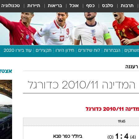
תרבות
סלבס
כסף
אוכל
בריאות
תיירות
טכנולוגיה
שחקים
הנבחרות
לוח שידורים
חידון היורו
תקצירים
עוד ביורו 2020
דיבור צפוף
רעננה
תכנית היורו
אצטדי
לוח תוצאות
2010/ כדורגל
מגזין
דעות ופרשנויות
וואלה! ספורט
ה 2010/11
כדורגל
19:45
4 : 1
בית"ר כפר סבא
(0)
(4)