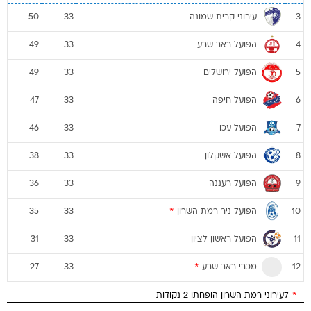
עירוני קרית שמונה
50
33
3
הפועל באר שבע
49
33
4
הפועל ירושלים
49
33
5
הפועל חיפה
47
33
6
הפועל עכו
46
33
7
הפועל אשקלון
38
33
8
הפועל רעננה
36
33
9
הפועל ניר רמת השרון
*
35
33
10
הפועל ראשון לציון
31
33
11
מכבי באר שבע
*
27
33
12
*
לעירוני רמת השרון הופחתו 2 נקודות