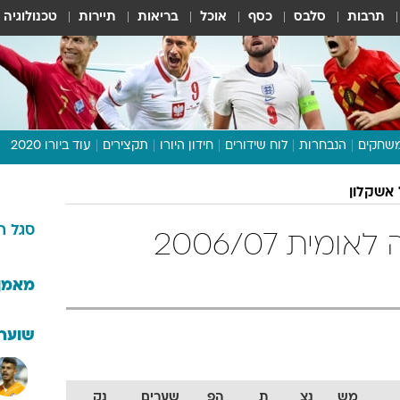
תרבות
סלבס
כסף
אוכל
בריאות
תיירות
טכנולוגיה
שחקים
הנבחרות
לוח שידורים
חידון היורו
תקצירים
עוד ביורו 2020
דיבור צפוף
אשקלון
תכנית היורו
סגל
ה
לוח תוצאות
הפועל אשקלון ליגה לאומית 2006/07
מגזין
דעות ופרשנויות
מאמן
וואלה! ספורט
שוערי
מש
נצ
ת
הפ
שערים
נק