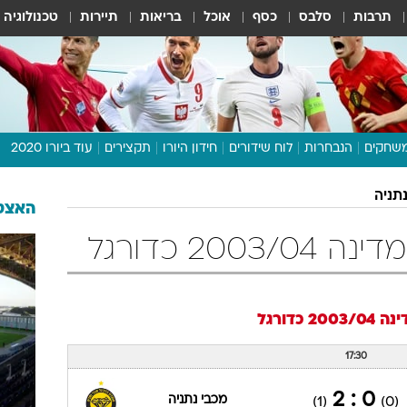
תרבות
סלבס
כסף
אוכל
בריאות
תיירות
טכנולוגיה
שחקים
הנבחרות
לוח שידורים
חידון היורו
תקצירים
עוד ביורו 2020
דיבור צפוף
תניה
תכנית היורו
האצטד
לוח תוצאות
200 כדורגל
מגזין
דעות ופרשנויות
וואלה! ספורט
2003/0
כדורגל
17:30
0 : 2
מכבי נתניה
(1)
(0)