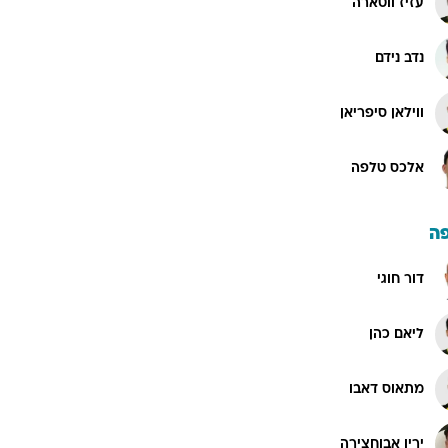
עזיז ווטארה
נדב נידם
ווילאן סיפריאן
אלכס טלפה
ה
דור חוגי
ליאם כהן
מתאוס דאבו
ירין אבוחצירה