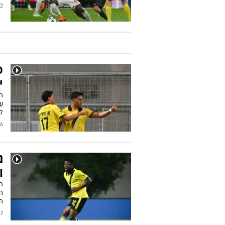
2026
י
ה
על
ל
2026
נ
ו
הי
הב
ה
2026