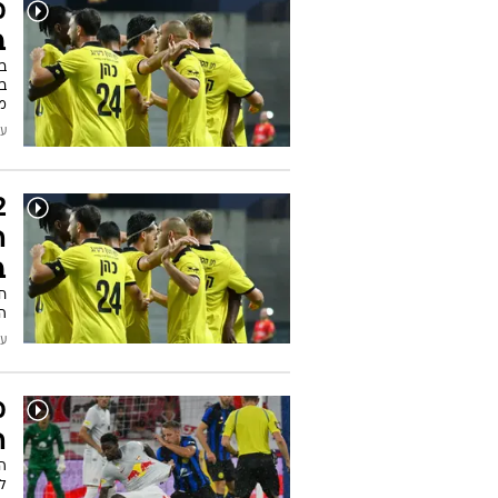
מ
ב
במ
בן
מ
עודכן
ב
הע
עודכן
מ
ה
הק
לי