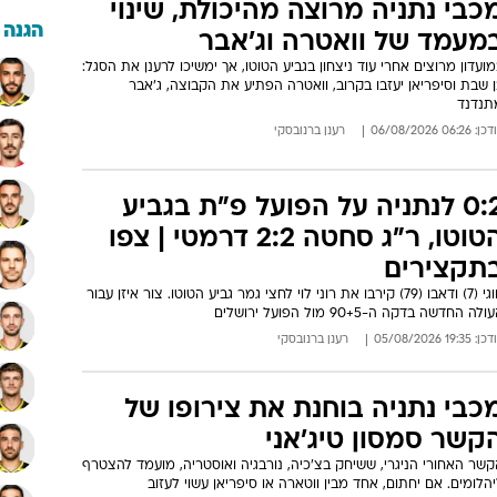
כבי נתניה מרוצה מהיכולת, שינוי
הגנה
מעמד של וואטרה וג'אבר
ועדון מרוצים אחרי עוד ניצחון בגביע הטוטו, אך ימשיכו לרענן את הסגל:
 שבת וסיפריאן יעזבו בקרוב, וואטרה הפתיע את הקבוצה, ג'אבר
תנדנד
: 06:26 06/08/2026
רענן ברנובסקי
0:2 לנתניה על הפועל פ"ת בגביע
הטוטו, ר"ג סחטה 2:2 דרמטי | צפו
תקצירים
חוגי (7) ודאבו (79) קירבו את רוני לוי לחצי גמר גביע הטוטו. צור איזן עבור
ולה החדשה בדקה ה-90+5 מול הפועל ירושלים
: 19:35 05/08/2026
רענן ברנובסקי
כבי נתניה בוחנת את צירופו של
קשר סמסון טיג'אני
שר האחורי הניגרי, ששיחק בצ'כיה, נורבגיה ואוסטריה, מועמד להצטרף
הלומים. אם יחתום, אחד מבין ווטארה או סיפריאן עשוי לעזוב