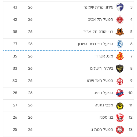
עירוני קרית שמונה
43
26
3
הפועל תל אביב
42
26
4
בני יהודה תל-אביב
38
26
5
הפועל ניר רמת השרון
37
26
6
מ.ס. אשדוד
35
26
7
בית"ר ירושלים
33
26
8
הפועל באר שבע
30
26
9
הפועל חיפה
28
26
10
מכבי נתניה
27
26
11
בני סכנין
26
26
12
הפועל רמת גן
25
26
13