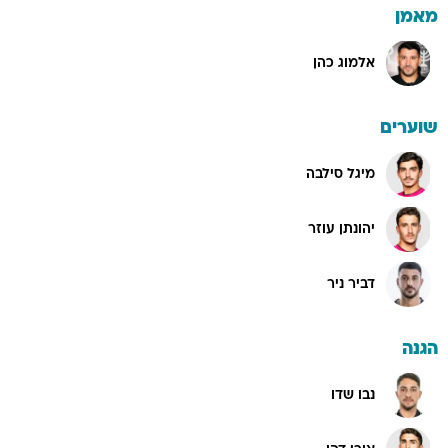
מאמן
אלמוג כהן
שוערים
מיגל סילבה
יהונתן עוזר
דביר ניר
הגנה
נבו שדו