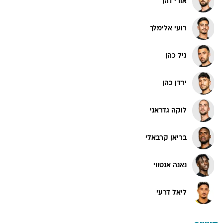
אורי דהן
רועי אלימלך
גיל כהן
ירדן כהן
לוקה גדראני
בריאן קרבאלי
נאנה אנטווי
ליאל דרעי