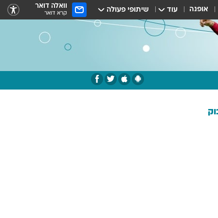
וואלה דואר
אופנה
עוד
שיתופי פעולה
קרא דואר
וק