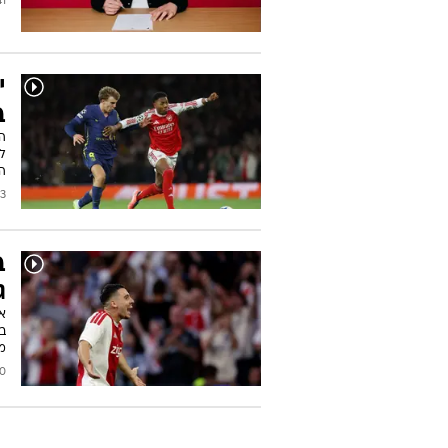
2026
י
ב
ה
ל
ה
2026
ב
ג
א
ב
מ
2026