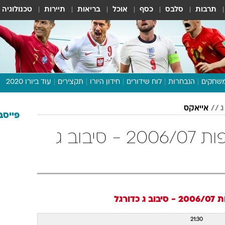
תרבות
סלבס
כסף
אוכל
בריאות
תיירות
טכנולוגיה
שחקים
הנבחרות
לוח שידורים
חידון היורו
תקצירים
עוד ביורו 2020
דיבור צפוף
אייאקס
תכנית היורו
פייסב
לוח תוצאות
אייאקס ליגת האלופות 2006/07 - סיבוב ג
מגזין
דעות ופרשנויות
וואלה! ספורט
בוב ג
כדורגל
21:30