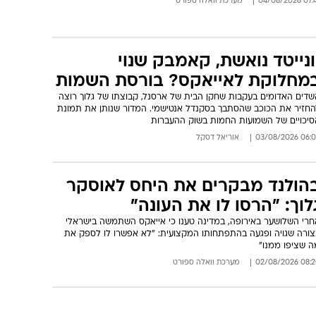
07:41 04/08/
מערכת וואלה ספורט
ונייטד נואשת, קאמבק שנוי
מחלוקת לאייאקס? בורסת השמות
שדים האדומים בעקבות שחקן הבית של ארסנל, קבוצתו של גלוך רוצה
החזיר את הכוכב שהסתבך בסקנדל אנטישמי. המדור שנותן את תמונת
סיכויים של השמועות החמות בשוק ההעברות
06:03 03/08/
אוריאל דסקל
הולנד מבקרים את היחס לאוסקר
לוך: "הרסו לו את העונה"
חרי השלושער באירופה, במדינה טענו כי אייאקס השתמשה בישראלי
צורה שגויה ופגעה בהתפתחותו המקצועית: "לא אפשרו לו לספק את
ה שציפו ממנו"
08:20 02/08/
מערכת וואלה ספורט