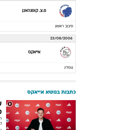
פ.צ. קופנהאגן
סיבוב ראשון
23/08/2006
אייאקס
גומלין
כתבות בנושא אייאקס
ע
ט
קר